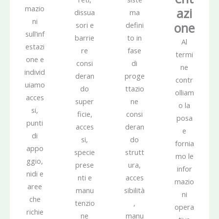
mazio
azi
dissua
ma
ni
one
sori e
defini
sull’inf
barrie
to in
Al
estazi
re
fase
termi
one e
consi
di
ne
individ
deran
proge
contr
uiamo
do
ttazio
olliam
acces
super
ne
o la
si,
ficie,
consi
posa
punti
acces
deran
e
di
si,
do
fornia
appo
specie
strutt
mo le
ggio,
prese
ura,
infor
nidi e
nti e
acces
mazio
aree
manu
sibilità
ni
che
tenzio
,
opera
richie
ne
manu