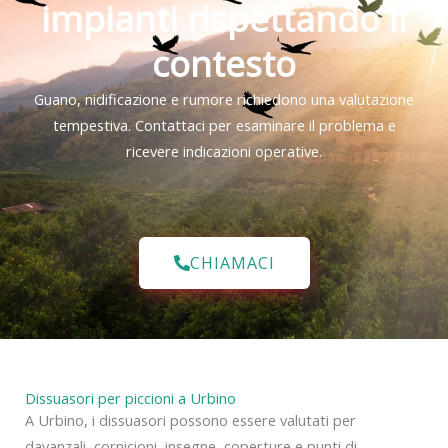
impianti rispettando il
contesto
Guano, nidificazione e rumore richiedono una valutazione
tempestiva. Contattaci per esaminare il problema e
ricevere indicazioni operative.
CHIAMACI
Dissuasori per piccioni a Urbino
A Urbino, i dissuasori possono essere valutati per
davanzali, cornicioni, insegne, coperture e punti di