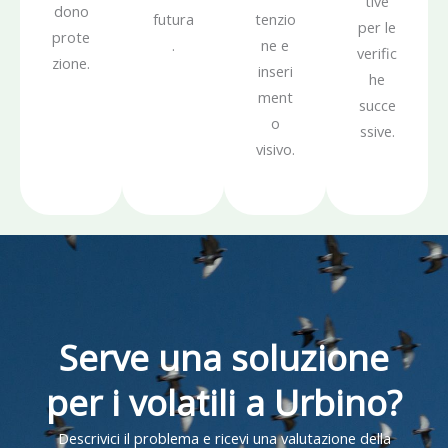
tive
dono
futura
tenzio
per le
prote
.
ne e
verific
zione.
inseri
he
ment
succe
o
ssive.
visivo.
Serve una soluzione
per i volatili a Urbino?
Descrivici il problema e ricevi una valutazione della