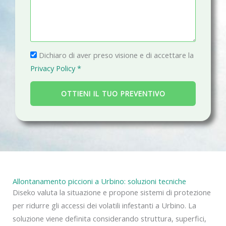
e
n
i
s
o
l
s
a
P
g
Dichiaro di aver preso visione e di accettare la
r
g
Privacy Policy *
i
i
v
o
OTTIENI IL TUO PREVENTIVO
a
c
y
Allontanamento piccioni a Urbino: soluzioni tecniche
Diseko valuta la situazione e propone sistemi di protezione
per ridurre gli accessi dei volatili infestanti a Urbino. La
soluzione viene definita considerando struttura, superfici,