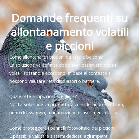
Domande frequenti su
allontanamento volatili
e piccioni
Come allontanare i piccioni da tetti e balconi?
La soluzione va definita dopo aver osservato dove i
volatili sostano e accedono. In base al contesto si
possono valutare reti, dissuasori o barriere.
Quale rete antipiccioni scegliere?
No. La soluzione va progettata considerando struttura,
punti di fissaggio, manutenzione e inserimento visivo.
Come proteggere i pannelli fotovoltaici dai piccioni?
È possibile valutare sistemi dedicati agli impianti