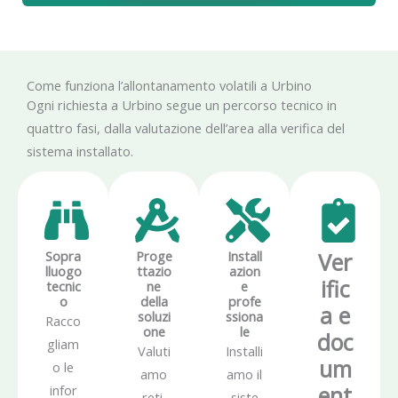
Come funziona l’allontanamento volatili a Urbino
Ogni richiesta a Urbino segue un percorso tecnico in
quattro fasi, dalla valutazione dell’area alla verifica del
sistema installato.
Sopra
Proge
Install
Ver
lluogo
ttazio
azion
ific
tecnic
ne
e
o
della
profe
a e
soluzi
ssiona
Racco
one
le
doc
gliam
Valuti
Installi
um
o le
amo
amo il
ent
infor
reti,
siste