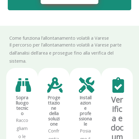
Come funziona l’allontanamento volatili a Varese
Il percorso per l’allontanamento volatili a Varese parte
dall’analisi dell’area e prosegue fino alla verifica del
sistema.
Sopra
Proge
Install
Ver
lluogo
ttazio
azion
ific
tecnic
ne
e
o
della
profe
a e
soluzi
ssiona
Racco
one
le
doc
gliam
Confr
Posia
um
o le
ontia
mo il