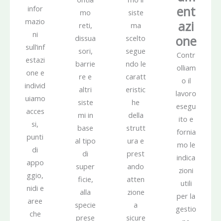
ent
infor
mo
siste
mazio
azi
reti,
ma
ni
one
dissua
scelto
sull’inf
sori,
segue
Contr
estazi
barrie
ndo le
olliam
one e
re e
caratt
o il
individ
altri
eristic
lavoro
uiamo
siste
he
esegu
acces
mi in
della
ito e
si,
base
strutt
fornia
punti
al tipo
ura e
mo le
di
di
prest
indica
appo
super
ando
zioni
ggio,
ficie,
atten
utili
nidi e
alla
zione
per la
aree
specie
a
gestio
che
prese
sicure