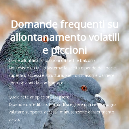
Domande frequenti su
allontanamento volatili
e piccioni
Come allontanare i piccioni da tetti e balconi?
Non esiste un unico sistema: la scelta dipende da specie,
superfici, accessi e struttura. Reti, dissuasori e barriere
sono opzioni da confrontare.
Quale rete antipiccioni scegliere?
Dipende dall’edificio. Prima di scegliere una rete bisogna
valutare supporti, accessi, manutenzione e inserimento
visivo.