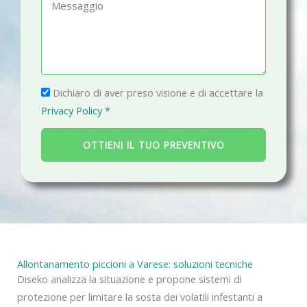
M
o
a
e
n
i
s
o
l
s
a
P
g
Dichiaro di aver preso visione e di accettare la
r
g
Privacy Policy *
i
i
v
o
OTTIENI IL TUO PREVENTIVO
a
c
y
Allontanamento piccioni a Varese: soluzioni tecniche
Diseko analizza la situazione e propone sistemi di
protezione per limitare la sosta dei volatili infestanti a