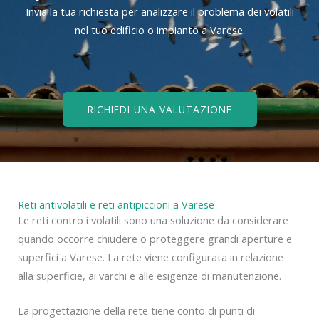
Invia la tua richiesta per analizzare il problema dei volatili
nel tuo edificio o impianto a Varese.
RICHIEDI UNA VALUTAZIONE
Reti antivolatili e reti antipiccioni a Varese
Le reti contro i volatili sono una soluzione da considerare
quando occorre chiudere o proteggere grandi aperture e
superfici a Varese. La rete viene configurata in relazione
alla superficie, ai varchi e alle esigenze di manutenzione.
La progettazione della rete tiene conto di punti di