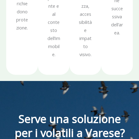
ne
richie
nte e
zza,
succe
dono
al
acces
ssiva
prote
conte
sibilità
dell’ar
zione.
sto
e
ea.
dell’im
impat
mobil
to
e.
visivo.
Serve una soluzione
per i volatili a Varese?