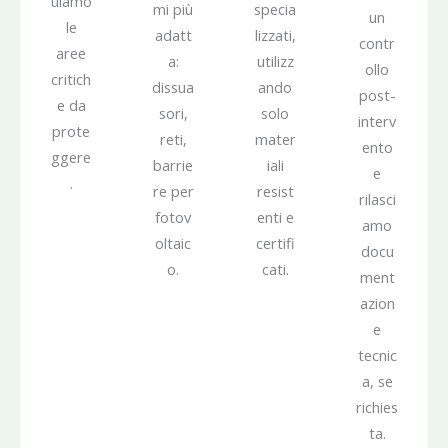
uiamo
mi più
specia
un
le
adatt
lizzati,
contr
aree
a:
utilizz
ollo
critich
dissua
ando
post-
e da
sori,
solo
interv
prote
reti,
mater
ento
ggere
barrie
iali
e
.
re per
resist
rilasci
fotov
enti e
amo
oltaic
certifi
docu
o.
cati.
ment
azion
e
tecnic
a, se
richies
ta.