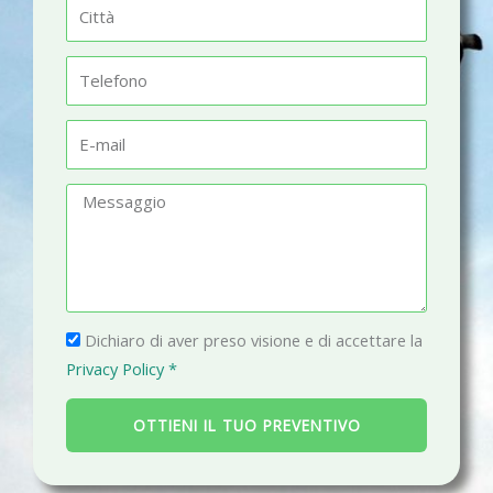
C
e
i
t
T
t
e
à
l
E
e
-
f
m
M
o
a
e
n
i
s
o
l
s
a
P
g
Dichiaro di aver preso visione e di accettare la
r
g
Privacy Policy *
i
i
v
o
OTTIENI IL TUO PREVENTIVO
a
c