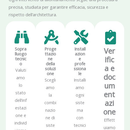
precisa, studiata per garantire efficacia, sicurezza e
rispetto dell’architettura.
Sopra
Proge
Install
Ver
lluogo
ttazio
azion
ific
tecnic
ne
e
o
della
profe
a e
soluzi
ssiona
Valuti
one
le
doc
amo
Scegli
Installi
um
lo
amo
amo
ent
stato
la
ogni
dell’inf
azi
combi
siste
estazi
one
nazio
ma
one e
ne di
con
Effett
individ
siste
tecnici
uiamo