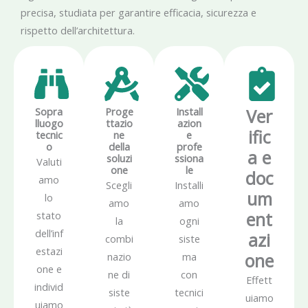
precisa, studiata per garantire efficacia, sicurezza e
rispetto dell’architettura.
Sopra
Proge
Install
Ver
lluogo
ttazio
azion
ific
tecnic
ne
e
o
della
profe
a e
soluzi
ssiona
Valuti
one
le
doc
amo
Scegli
Installi
um
lo
amo
amo
ent
stato
la
ogni
dell’inf
azi
combi
siste
estazi
one
nazio
ma
one e
ne di
con
Effett
individ
siste
tecnici
uiamo
uiamo