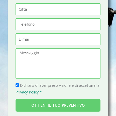
m
C
e
i
t
T
t
e
à
l
E
e
-
f
m
M
o
a
e
n
i
s
o
l
s
a
P
g
Dichiaro di aver preso visione e di accettare la
r
g
Privacy Policy *
i
i
v
o
OTTIENI IL TUO PREVENTIVO
a