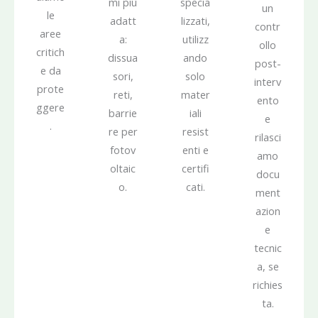
mi più
specia
un
le
adatt
lizzati,
contr
aree
a:
utilizz
ollo
critich
dissua
ando
post-
e da
sori,
solo
interv
prote
reti,
mater
ento
ggere
barrie
iali
e
.
re per
resist
rilasci
fotov
enti e
amo
oltaic
certifi
docu
o.
cati.
ment
azion
e
tecnic
a, se
richies
ta.