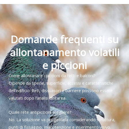
Domande frequenti su
allontanamento volatili
e piccioni
Come allontanare i piccioni da tetti e balconi?
Dipende da specie, superficie, accessi e caratteristiche
dell’edificio. Reti, dissuasori e barriere possono essere
valutati dopo l’analisi dell’area.
Quale rete antipiccioni scegliere?
No. La soluzione va progettata considerando struttura,
punti di fissaggio, manutenzione e inserimento visivo.