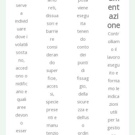
ent
serve
reti,
viene
a
azi
dissua
esegu
individ
one
sori e
ita
uare
barrie
tenen
Contr
dove i
re
do
olliam
volatili
consi
conto
o il
sosta
deran
dei
lavoro
no,
do
punti
esegu
acced
super
di
ito e
ono o
ficie,
fissag
fornia
nidific
acces
gio,
mo le
ano e
si,
della
indica
quali
specie
sicure
zioni
aree
prese
zza e
utili
devon
nti e
dell’us
per la
o
manu
o
gestio
esser
tenzio
ordin