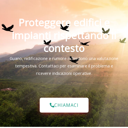
Proteggere edifici e
impianti rispettando il
contesto
Guano, nidificazione e rumore richiedono una valutazione
tempestiva. Contattaci per esaminare il problema e
ricevere indicazioni operative.
CHIAMACI