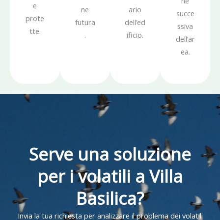
ne
e
ne
ario
succe
prote
futura
dell’ed
ssiva
tte.
.
ificio.
dell’ar
ea.
Serve una soluzione
per i volatili a Villa
Basilica?
Invia la tua richiesta per analizzare il problema dei volatili