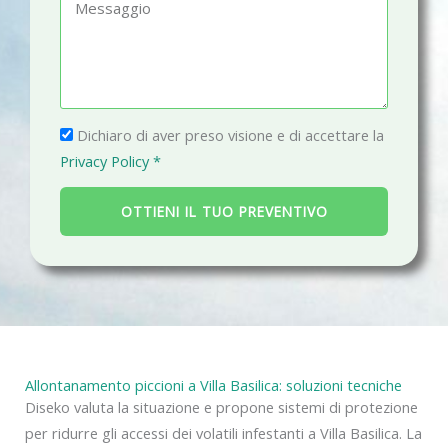
M
o
a
e
n
i
s
o
l
s
a
P
g
Dichiaro di aver preso visione e di accettare la
r
g
Privacy Policy *
i
i
v
o
OTTIENI IL TUO PREVENTIVO
a
c
y
Allontanamento piccioni a Villa Basilica: soluzioni tecniche
Diseko valuta la situazione e propone sistemi di protezione
per ridurre gli accessi dei volatili infestanti a Villa Basilica. La