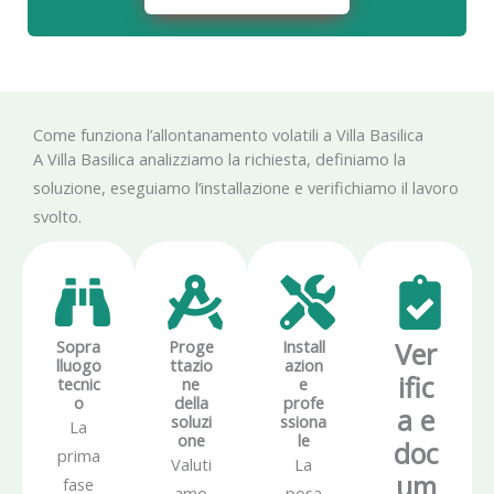
Come funziona l’allontanamento volatili a Villa Basilica
A Villa Basilica analizziamo la richiesta, definiamo la
soluzione, eseguiamo l’installazione e verifichiamo il lavoro
svolto.
Sopra
Proge
Install
Ver
lluogo
ttazio
azion
ific
tecnic
ne
e
o
della
profe
a e
soluzi
ssiona
La
one
le
doc
prima
Valuti
La
um
fase
amo
posa