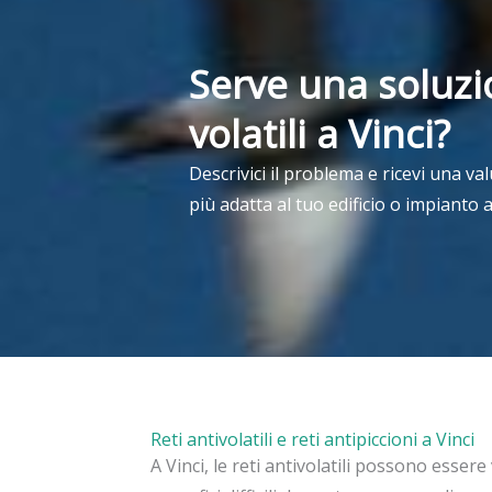
Serve una soluzi
volatili a Vinci?
Descrivici il problema e ricevi una va
più adatta al tuo edificio o impianto a
Reti antivolatili e reti antipiccioni a Vinci
A Vinci, le reti antivolatili possono essere 