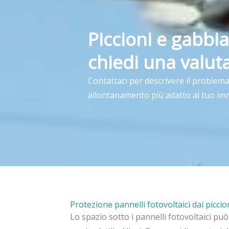
Piccioni e gabbia
chiedi una valut
Contattaci per descrivere il problema 
allontanamento più adatto al tuo im
Protezione pannelli fotovoltaici dai piccion
Lo spazio sotto i pannelli fotovoltaici pu