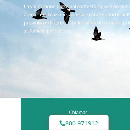
La valutazione parte dal contesto: specie present
aree di nidificazione, accessi e caratteristiche dell’
provincia di Firenze, Diseko valuta il contesto p
sistema di protezione.
Chiamaci
800 971912