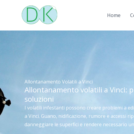
Vai
al
Home
C
contenuto
Allontanamento Volatili a Vinci
Allontanamento volatili a Vinci: 
soluzioni
I volatili infestanti possono creare problemi a edifi
a Vinci. Guano, nidificazione, rumore e accessi r
danneggiare le superfici e rendere necessario un