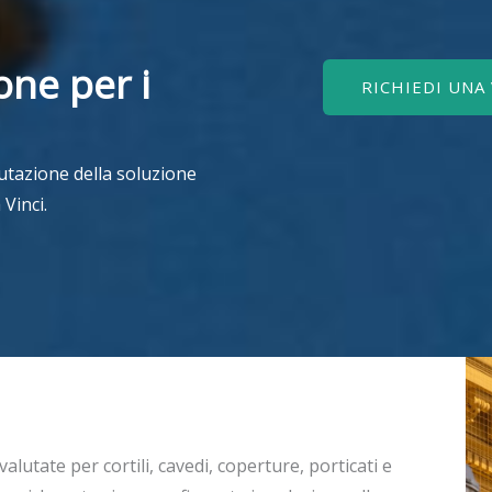
one per i
RICHIEDI UNA
lutazione della soluzione
 Vinci.
valutate per cortili, cavedi, coperture, porticati e