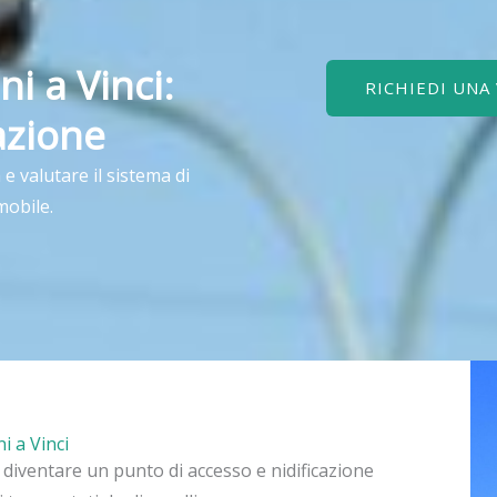
ni a Vinci:
RICHIEDI UNA
azione
e valutare il sistema di
mobile.
i a Vinci
ò diventare un punto di accesso e nidificazione