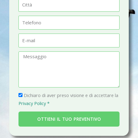
C
e
i
t
T
t
e
à
l
E
e
-
f
m
M
o
a
e
n
i
s
o
l
s
a
P
g
Dichiaro di aver preso visione e di accettare la
r
g
Privacy Policy *
i
i
v
o
OTTIENI IL TUO PREVENTIVO
a
c