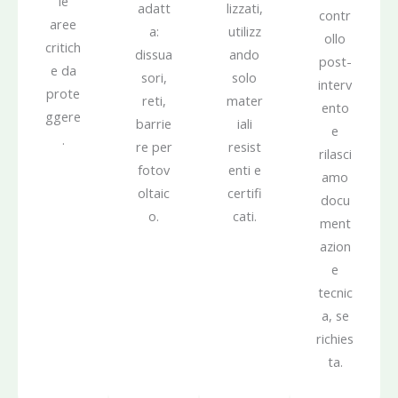
le
adatt
lizzati,
contr
aree
a:
utilizz
ollo
critich
dissua
ando
post-
e da
sori,
solo
interv
prote
reti,
mater
ento
ggere
barrie
iali
e
.
re per
resist
rilasci
fotov
enti e
amo
oltaic
certifi
docu
o.
cati.
ment
azion
e
tecnic
a, se
richies
ta.