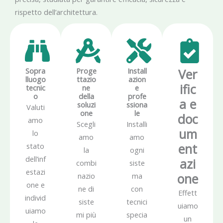
rispetto dell’architettura.
Sopra
Proge
Install
Ver
lluogo
ttazio
azion
ific
tecnic
ne
e
o
della
profe
a e
soluzi
ssiona
Valuti
one
le
doc
amo
Scegli
Installi
um
lo
amo
amo
ent
stato
la
ogni
dell’inf
azi
combi
siste
estazi
one
nazio
ma
one e
ne di
con
Effett
individ
siste
tecnici
uiamo
uiamo
mi più
specia
un