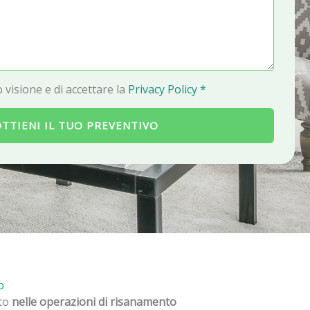
a
i
l
 visione e di accettare la
Privacy Policy *
TTIENI IL TUO PREVENTIVO
p
nto
nelle operazioni di risanamento