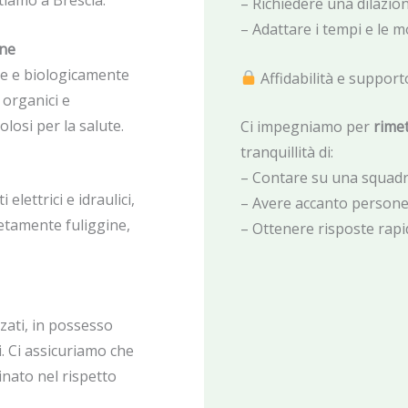
ntiamo a Brescia:
– Richiedere una dilazi
– Adattare i tempi e le m
one
ve e biologicamente
Affidabilità e support
 organici e
olosi per la salute.
Ci impegniamo per
rimet
tranquillità di:
– Contare su una squadra
elettrici e idraulici,
– Avere accanto persone
etamente fuliggine,
– Ottenere risposte rapi
zati, in possesso
. Ci assicuriamo che
inato nel rispetto