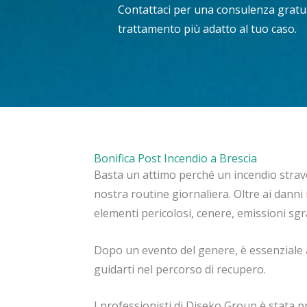
Contattaci per una consulenza gratuit
trattamento più adatto al tuo caso.
Bonifica Post Incendio a Brescia
Basta un attimo perché un incendio stravo
nostra routine giornaliera. Oltre ai danni 
elementi pericolosi, cenere, emissioni sg
Dopo un evento del genere, è essenziale 
guidarti nel percorso di recupero.
I professionisti di Diseko Group è stata p