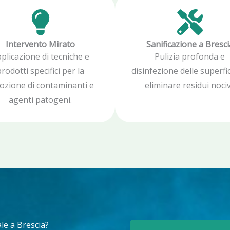
Intervento Mirato
Sanificazione a Bresci
plicazione di tecniche e
Pulizia profonda e
rodotti specifici per la
disinfezione delle superfic
ozione di contaminanti e
eliminare residui nociv
agenti patogeni.
le a Brescia?