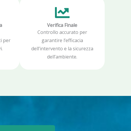
a
Verifica Finale
Controllo accurato per
i per
garantire l’efficacia
i.
dell’intervento e la sicurezza
dell’ambiente.