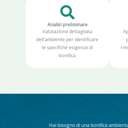
Analisi preliminare
Valutazione dettagliata
Ap
dell’ambiente per identificare
p
le specifiche esigenze di
rim
bonifica.
Hai bisogno di una bonifica ambienta