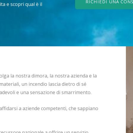
RICHIEDI UNA CON
a e scopri qual è il
lga la nostra dimora, la nostra azienda e la
materiali, un incendio lascia dietro di sé
radevoli e una sensazione di smarrimento.
affidarsi a aziende competenti, che sappiano
recursore nazionale a offrire un servizio