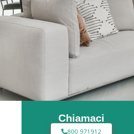
Chiamaci
800 971912