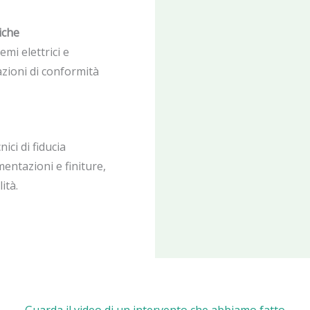
liche
temi elettrici e
azioni di conformità
nici di fiducia
entazioni e finiture,
ità.
Guarda il video di un intervento che abbiamo fatto