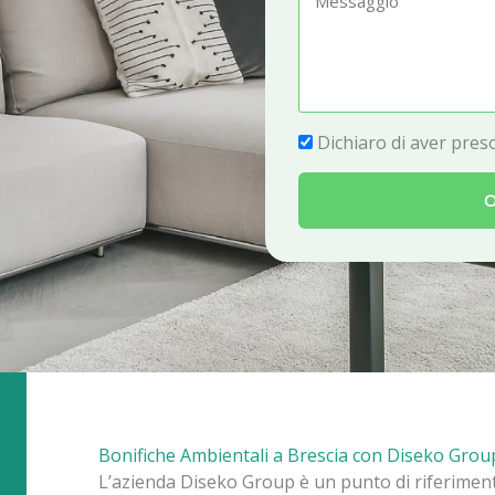
e
e
f
s
o
s
n
a
P
Dichiaro di aver preso
o
g
r
g
O
i
i
v
o
a
c
y
Bonifiche Ambientali a Brescia con Diseko Grou
L’azienda Diseko Group è un punto di riferime