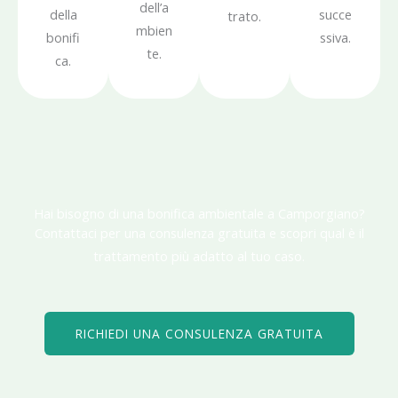
dell’a
della
succe
trato.
mbien
bonifi
ssiva.
te.
ca.
Hai bisogno di una bonifica ambientale a Camporgiano?
Contattaci per una consulenza gratuita e scopri qual è il
trattamento più adatto al tuo caso.
RICHIEDI UNA CONSULENZA GRATUITA