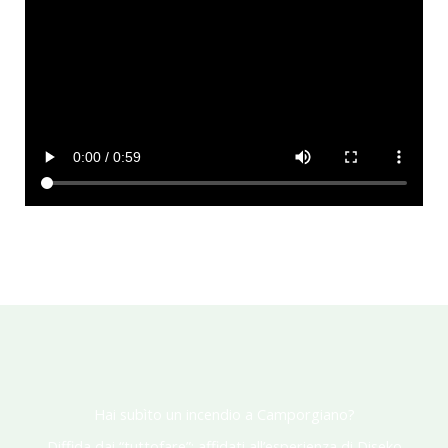
Hai subìto un incendio a Camporgiano?
Diffida dai “tuttofare”: affidati all’esperienza di Diseko