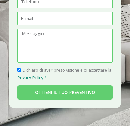
t
e
à
l
E
e
-
f
m
M
o
a
e
n
i
s
o
l
s
a
P
g
Dichiaro di aver preso visione e di accettare la
r
g
Privacy Policy *
i
i
v
o
OTTIENI IL TUO PREVENTIVO
a
c
y