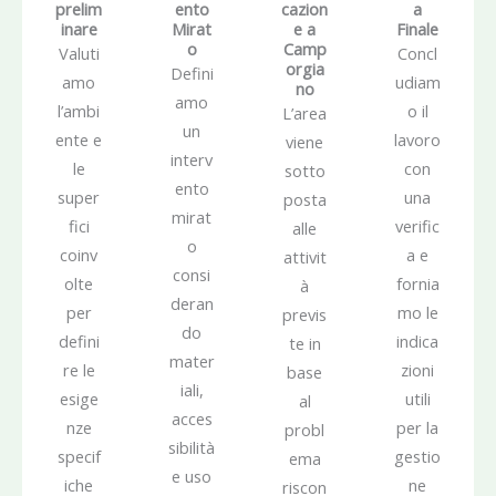
prelim
ento
cazion
a
inare
Mirat
e a
Finale
o
Camp
Valuti
Concl
orgia
Defini
amo
udiam
no
amo
l’ambi
o il
L’area
un
ente e
lavoro
viene
interv
le
con
sotto
ento
super
una
posta
mirat
fici
verific
alle
o
coinv
a e
attivit
consi
olte
fornia
à
deran
per
mo le
previs
do
defini
indica
te in
mater
re le
zioni
base
iali,
esige
utili
al
acces
nze
per la
probl
sibilità
specif
gestio
ema
e uso
iche
ne
riscon