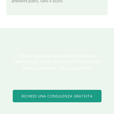
ambiente pulito, sano e sicuro.
Elimina il guano dal tuo impianto fotovoltaico
Contattaci per un sopralluogo gratuito e ricevi una
proposta su misura, efficace e garantita.
RICHIEDI UNA CONSULENZA GRATUITA