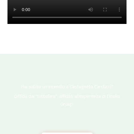
Hai subìto un incendio a Castagneto Carducci?
Diffida dai “tuttofare”: affidati all’esperienza di Diseko
Group.