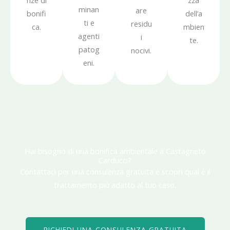
minan
are
bonifi
dell’a
ti e
residu
ca.
mbien
agenti
i
te.
patog
nocivi.
eni.
Hai bisogno di una bonifica ambientale a Castagneto
Carducci?
Contattaci per una consulenza gratuita e scopri qual è il
trattamento più adatto al tuo caso.
RICHIEDI UNA CONSULENZA GRATUITA