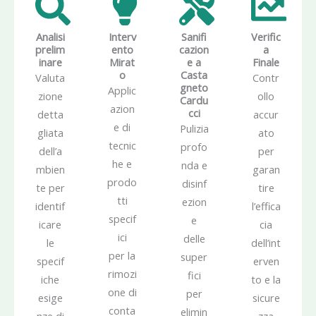
Analisi
Interv
Sanifi
Verific
prelim
ento
cazion
a
inare
Mirat
e a
Finale
o
Casta
Valuta
Contr
gneto
Applic
zione
ollo
Cardu
azion
cci
detta
accur
e di
Pulizia
gliata
ato
tecnic
profo
dell’a
per
he e
nda e
mbien
garan
prodo
disinf
te per
tire
tti
ezion
identif
l’effica
specif
e
icare
cia
ici
delle
le
dell’int
per la
super
specif
erven
rimozi
fici
iche
to e la
one di
per
esige
sicure
conta
elimin
nze di
zza