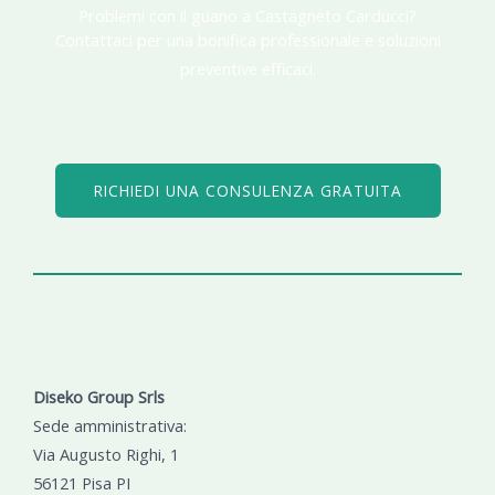
Problemi con il guano a Castagneto Carducci?​
Contattaci per una bonifica professionale e soluzioni
preventive efficaci.​
RICHIEDI UNA CONSULENZA GRATUITA
Diseko Group Srls
Sede amministrativa:
Via Augusto Righi, 1
56121 Pisa PI