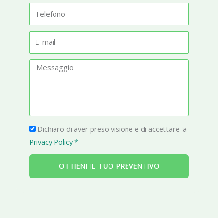
t
T
t
e
à
l
E
e
-
f
m
M
o
a
e
n
i
s
o
l
s
a
P
g
Dichiaro di aver preso visione e di accettare la
r
g
Privacy Policy *
i
i
v
o
OTTIENI IL TUO PREVENTIVO
a
c
y