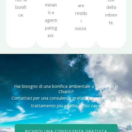
minan
are
bonifi
dell’a
ti e
residu
ca.
mbien
agenti
i
te.
patog
nocivi.
eni.
Hai bisogno di una bonifica ambientale a Castellina in
Chianti?
Contattaci per una consulenza gratuita e scopri qual è il
trattamento più adatto al tuo caso.
RICHIEDI UNA CONSULENZA GRATUITA