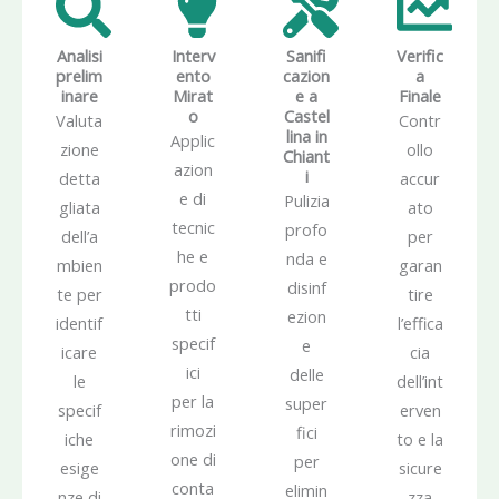
Analisi
Interv
Sanifi
Verific
prelim
ento
cazion
a
inare
Mirat
e a
Finale
o
Castel
Valuta
Contr
lina in
Applic
zione
ollo
Chiant
azion
i
detta
accur
e di
Pulizia
gliata
ato
tecnic
profo
dell’a
per
he e
nda e
mbien
garan
prodo
disinf
te per
tire
tti
ezion
identif
l’effica
specif
e
icare
cia
ici
delle
le
dell’int
per la
super
specif
erven
rimozi
fici
iche
to e la
one di
per
esige
sicure
conta
elimin
nze di
zza