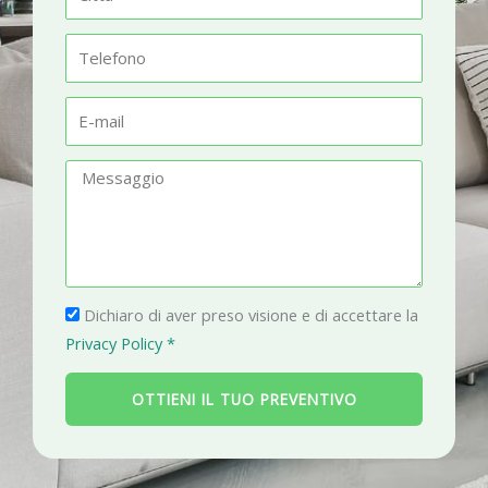
e
i
t
T
t
e
à
l
E
e
-
f
m
M
o
a
e
n
i
s
o
l
s
a
P
g
Dichiaro di aver preso visione e di accettare la
r
g
Privacy Policy *
i
i
v
o
OTTIENI IL TUO PREVENTIVO
a
c
y