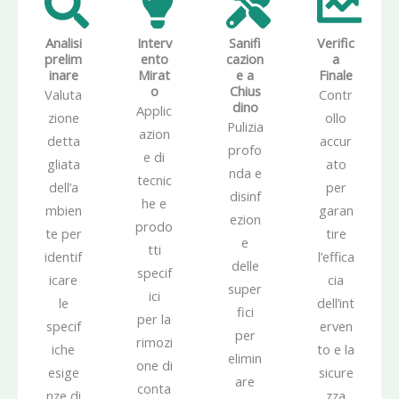
Analisi
Interv
Sanifi
Verific
prelim
ento
cazion
a
inare
Mirat
e a
Finale
o
Chius
Valuta
Contr
dino
Applic
zione
ollo
Pulizia
azion
detta
accur
profo
e di
gliata
ato
nda e
tecnic
dell’a
per
disinf
he e
mbien
garan
ezion
prodo
te per
tire
e
tti
identif
l’effica
delle
specif
icare
cia
super
ici
le
dell’int
fici
per la
specif
erven
per
rimozi
iche
to e la
elimin
one di
esige
sicure
are
conta
nze di
zza