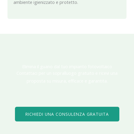
ambiente igienizzato e protetto.
Elimina il guano dal tuo impianto fotovoltaico
Contattaci per un sopralluogo gratuito e ricevi una
proposta su misura, efficace e garantita.
RICHIEDI UNA CONSULENZA GRATUITA