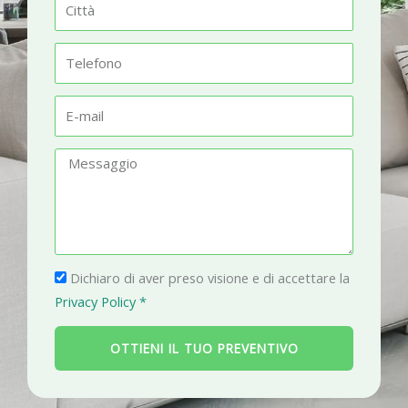
C
e
i
t
T
t
e
à
l
E
e
-
f
m
M
o
a
e
n
i
s
o
l
s
a
P
g
Dichiaro di aver preso visione e di accettare la
r
g
Privacy Policy *
i
i
v
o
OTTIENI IL TUO PREVENTIVO
a
c