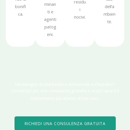
residu
minan
bonifi
dell’a
i
ti e
ca.
mbien
nocivi.
agenti
te.
patog
eni.
Hai bisogno di una bonifica ambientale a Chiusdino?
Contattaci per una consulenza gratuita e scopri qual è il
trattamento più adatto al tuo caso.
RICHIEDI UNA CONSULENZA GRATUITA