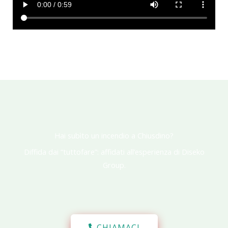
Hai subìto un incendio a Chiusdino?
Diffida dai “tuttofare”: affidati all’esperienza di Diseko
Group.
CHIAMACI