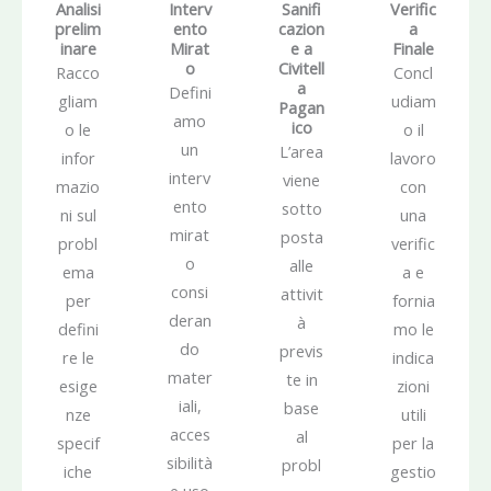
Analisi
Interv
Sanifi
Verific
prelim
ento
cazion
a
inare
Mirat
e a
Finale
o
Civitell
Racco
Concl
a
Defini
gliam
udiam
Pagan
amo
ico
o le
o il
un
L’area
infor
lavoro
interv
viene
mazio
con
ento
sotto
ni sul
una
mirat
posta
probl
verific
o
alle
ema
a e
consi
attivit
per
fornia
deran
à
defini
mo le
do
previs
re le
indica
mater
te in
esige
zioni
iali,
base
nze
utili
acces
al
specif
per la
sibilità
probl
iche
gestio