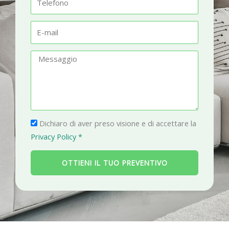
t
e
à
l
E
e
-
f
m
M
o
a
e
n
i
s
o
l
s
a
P
g
Dichiaro di aver preso visione e di accettare la
r
g
Privacy Policy *
i
i
v
o
OTTIENI IL TUO PREVENTIVO
a
c
y