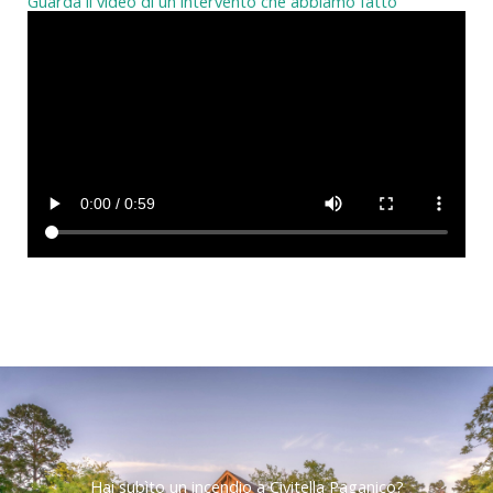
Guarda il video di un intervento che abbiamo fatto
Hai subìto un incendio a Civitella Paganico?