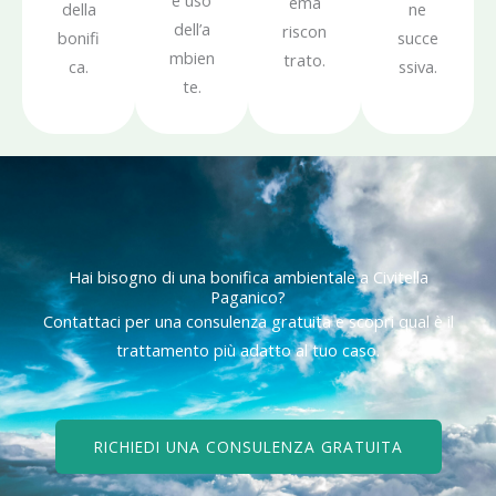
e uso
ema
della
ne
dell’a
riscon
bonifi
succe
mbien
trato.
ca.
ssiva.
te.
Hai bisogno di una bonifica ambientale a Civitella
Paganico?
Contattaci per una consulenza gratuita e scopri qual è il
trattamento più adatto al tuo caso.
RICHIEDI UNA CONSULENZA GRATUITA