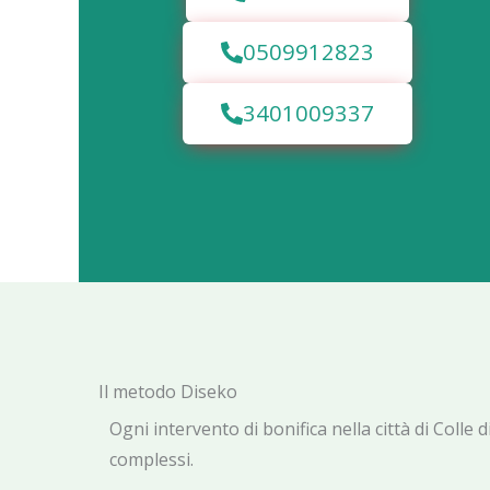
0509912823
3401009337
Il metodo Diseko
Ogni intervento di bonifica nella città di Colle
complessi.