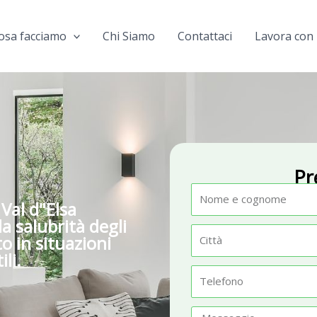
osa facciamo
Chi Siamo
Contattaci
Lavora con 
Pr
N
 Val d"Elsa
o
la salubrità degli
m
C
o in situazioni
e
i
li.
t
T
t
e
à
l
M