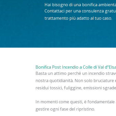
Hai bisogno di una bonifica ambiental
Contattaci per una consulenza gratuit
trattamento più adatto al tuo caso.
Bonifica Post Incendio a Colle di Val d"Els
Basta un attimo perché un incendio stravo
nostra quotidianità. Non solo bruciature e
residui tossici, fuliggine, emissioni sgra
In momenti come questi, è fondamentale a
gestire ogni fase del ripristino.