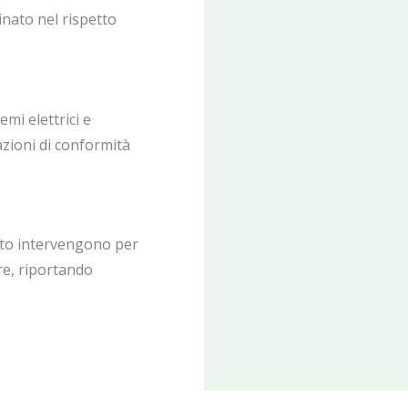
inato nel rispetto
temi elettrici e
azioni di conformità
rto intervengono per
ure, riportando