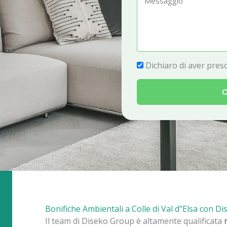
e
e
f
s
o
s
n
a
P
Dichiaro di aver preso
o
g
r
g
O
i
i
v
o
a
c
y
Bonifiche Ambientali a Colle di Val d"Elsa con D
Il team di Diseko Group è altamente qualificata