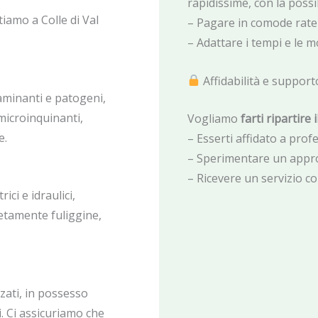
rapidissime, con la possib
tiamo a Colle di Val
– Pagare in comode rate
– Adattare i tempi e le m
Affidabilità e support
aminanti e patogeni,
 microinquinanti,
Vogliamo
farti ripartire 
e.
– Esserti affidato a profes
– Sperimentare un appro
– Ricevere un servizio c
ici e idraulici,
etamente fuliggine,
zati, in possesso
. Ci assicuriamo che