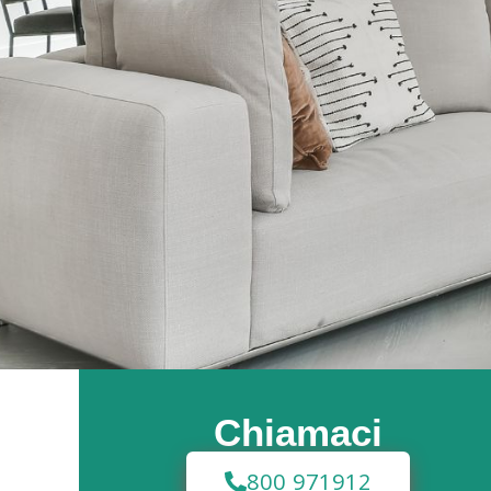
Chiamaci
800 971912