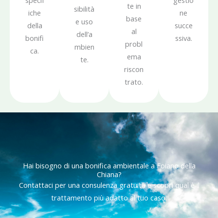
specif
gestio
te in
sibilità
iche
ne
base
e uso
della
succe
al
dell’a
bonifi
ssiva.
probl
mbien
ca.
ema
te.
riscon
trato.
Hai bisogno di una bonifica ambientale a Foiano della
Chiana?
Contattaci per una consulenza gratuita e scopri qual è il
trattamento più adatto al tuo caso.