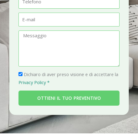
t
e
à
l
E
e
-
f
m
M
o
a
e
n
i
s
o
l
s
a
P
g
Dichiaro di aver preso visione e di accettare la
r
g
Privacy Policy *
i
i
v
o
OTTIENI IL TUO PREVENTIVO
a
c
y