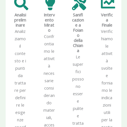
Analisi
Interv
Sanifi
Verific
prelim
ento
cazion
a
inare
Mirat
e a
Finale
o
Foian
Analiz
Verific
o
Confr
ziamo
hiamo
della
ontia
Chian
il
le
a
mo le
conte
attivit
Le
attivit
sto e i
à
super
à
punti
svolte
fici
neces
da
e
posso
sarie
tratta
fornia
no
consi
re per
mo le
esser
deran
defini
indica
e
do
re le
zioni
pulite
mater
esige
utili
e
iali,
nze
per la
tratta
acces