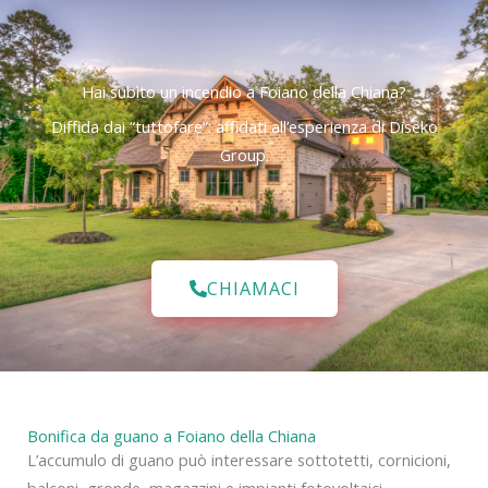
Hai subìto un incendio a Foiano della Chiana?
Diffida dai “tuttofare”: affidati all’esperienza di Diseko
Group.
CHIAMACI
Bonifica da guano a Foiano della Chiana
L’accumulo di guano può interessare sottotetti, cornicioni,
balconi, gronde, magazzini e impianti fotovoltaici.