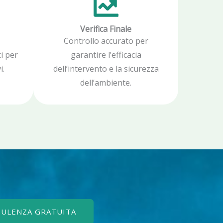
Verifica Finale
Controllo accurato per
i per
garantire l’efficacia
i.
dell’intervento e la sicurezza
dell’ambiente.
SULENZA GRATUITA