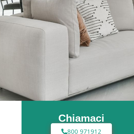
Chiamaci
800 971912