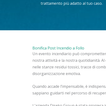
trattamento più adatto al tuo caso.
Bonifica Post Incendio a Follo
Un evento incendiario può compromettere
nostra attività e la nostra quotidianità. Al d
nelle stanze residui tossici, tracce di co
disorganizzazione emotiva.
Quando accade l’impensabile, è indispensab
sappiano guidarti nel percorso di recuper
L’azienda Diseko Group è stata pioniera in 