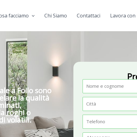
osa facciamo
Chi Siamo
Contattaci
Lavora con 
Pr
N
ale a Follo sono
o
lare la qualità
m
C
minati,
e
i
da roghi o
 volatili.
t
T
t
e
à
l
M