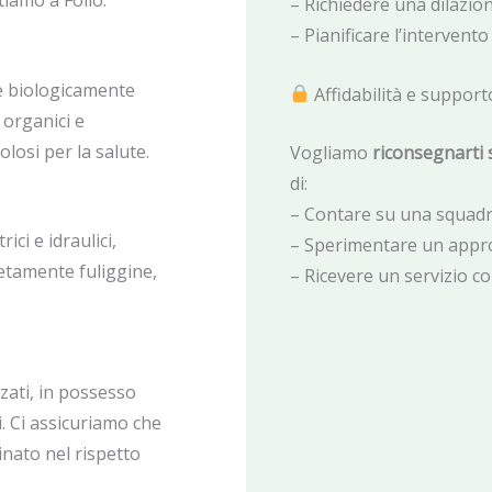
tiamo a Follo:
– Richiedere una dilazi
– Pianificare l’intervent
 e biologicamente
Affidabilità e support
 organici e
olosi per la salute.
Vogliamo
riconsegnarti s
di:
– Contare su una squadra
ici e idraulici,
– Sperimentare un appro
etamente fuliggine,
– Ricevere un servizio c
zati, in possesso
. Ci assicuriamo che
inato nel rispetto