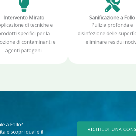
Intervento Mirato
Sanificazione a Follo
plicazione di tecniche e
Pulizia profonda e
rodotti specifici per la
disinfezione delle superfic
ozione di contaminanti e
eliminare residui nociv
agenti patogeni.
le a Follo?
RICHIEDI UNA CON
a e scopri qual è il