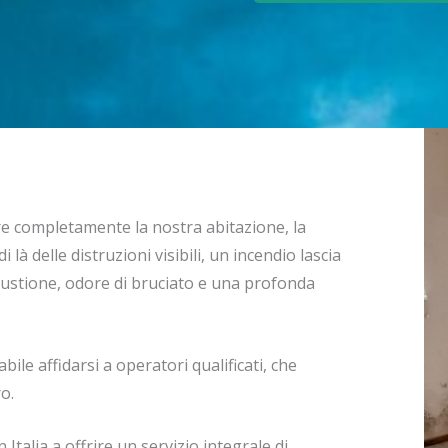
 completamente la nostra abitazione, la
i là delle distruzioni visibili, un incendio lascia
mbustione, odore di bruciato e una profonda
ile affidarsi a operatori qualificati, che
o.
Italia a offrire un servizio integrale di