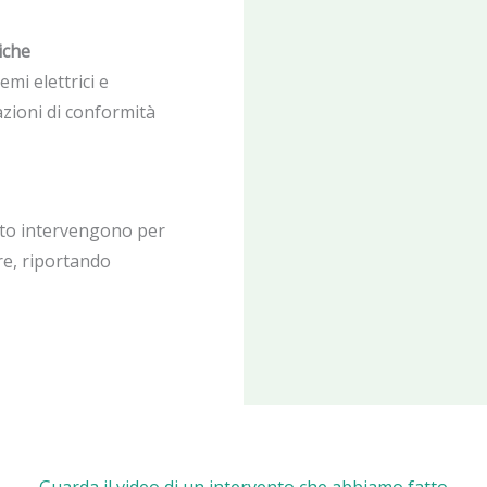
liche
temi elettrici e
azioni di conformità
rto intervengono per
ure, riportando
Guarda il video di un intervento che abbiamo fatto