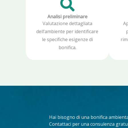
Analisi preliminare
Valutazione dettagliata
Ap
dell’ambiente per identificare
p
le specifiche esigenze di
rim
bonifica.
Hai bisogno di una bonifica ambienta
Contattaci per una consulenza gratuit