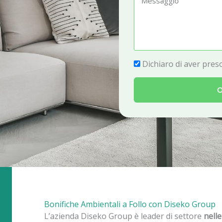
e
e
f
s
o
s
n
a
P
Dichiaro di aver preso
o
g
r
g
O
i
i
v
o
a
c
y
Bonifiche Ambientali a Follo con Diseko Group
L’azienda Diseko Group è leader di settore
nelle