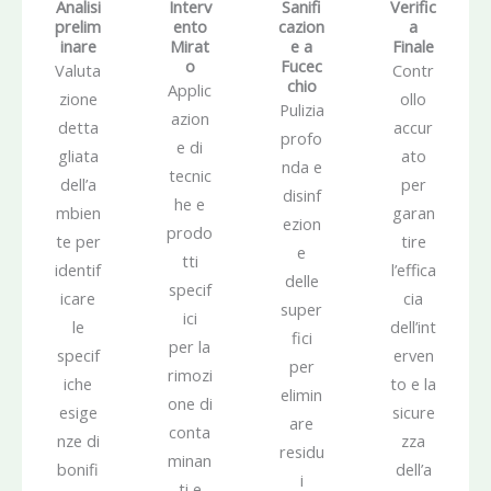
Analisi
Interv
Sanifi
Verific
prelim
ento
cazion
a
inare
Mirat
e a
Finale
o
Fucec
Valuta
Contr
chio
Applic
zione
ollo
Pulizia
azion
detta
accur
profo
e di
gliata
ato
nda e
tecnic
dell’a
per
disinf
he e
mbien
garan
ezion
prodo
te per
tire
e
tti
identif
l’effica
delle
specif
icare
cia
super
ici
le
dell’int
fici
per la
specif
erven
per
rimozi
iche
to e la
elimin
one di
esige
sicure
are
conta
nze di
zza
residu
minan
bonifi
dell’a
i
ti e