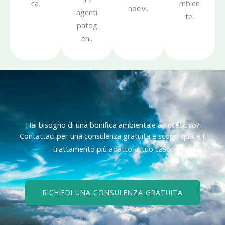
ca.
mbien
nocivi.
agenti
te.
patog
eni.
Hai bisogno di una bonifica ambientale a Fucecchio?
Contattaci per una consulenza gratuita e scopri qual è il
trattamento più adatto al tuo caso.
RICHIEDI UNA CONSULENZA GRATUITA