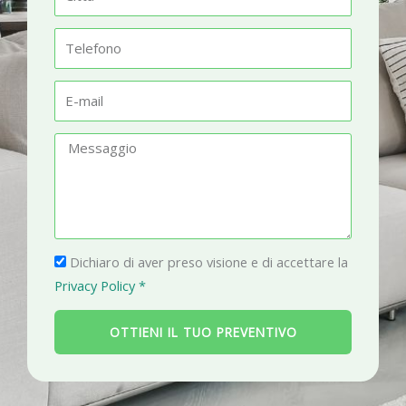
e
i
t
T
t
e
à
l
E
e
-
f
m
M
o
a
e
n
i
s
o
l
s
a
P
g
Dichiaro di aver preso visione e di accettare la
r
g
Privacy Policy *
i
i
v
o
OTTIENI IL TUO PREVENTIVO
a
c
y