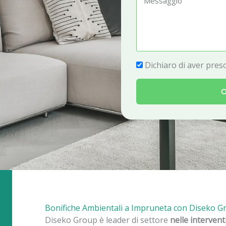
e
e
f
s
o
s
n
a
P
Dichiaro di aver preso
o
g
r
g
O
i
i
v
o
a
c
y
Bonifiche Ambientali a Impruneta con Diseko G
Diseko Group è leader di settore
nelle interven