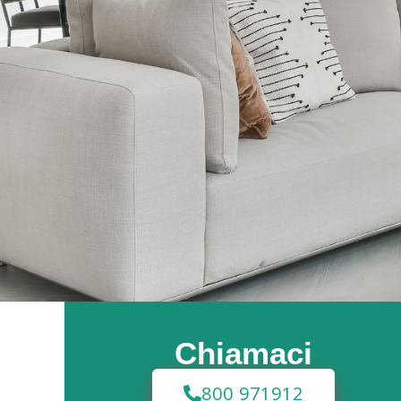
Chiamaci
800 971912