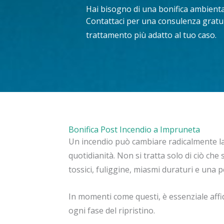
Hai bisogno di una bonifica ambient
Contattaci per una consulenza gratuit
trattamento più adatto al tuo caso.
Bonifica Post Incendio a Impruneta
Un incendio può cambiare radicalmente la 
quotidianità. Non si tratta solo di ciò che 
tossici, fuliggine, miasmi duraturi e una pe
In momenti come questi, è essenziale affida
ogni fase del ripristino.