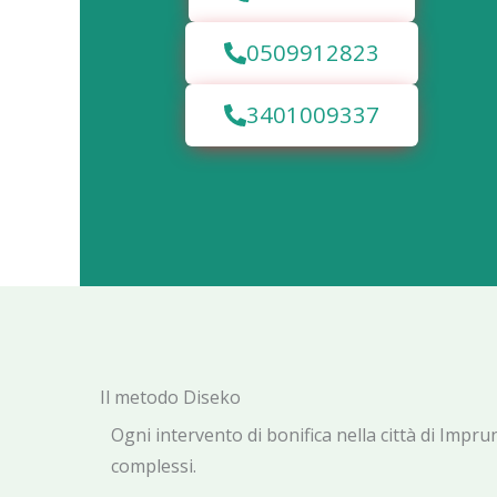
0509912823
3401009337
Il metodo Diseko
Ogni intervento di bonifica nella città di Impr
complessi.