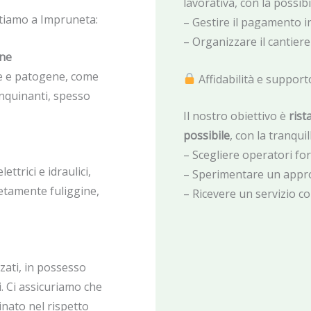
lavorativa, con la possibil
antiamo a Impruneta:
– Gestire il pagamento i
– Organizzare il cantiere
one
he e patogene, come
Affidabilità e support
inquinanti, spesso
Il nostro obiettivo è
rist
possibile
, con la tranquill
– Scegliere operatori form
ttrici e idraulici,
– Sperimentare un appro
etamente fuliggine,
– Ricevere un servizio c
zati, in possesso
. Ci assicuriamo che
inato nel rispetto