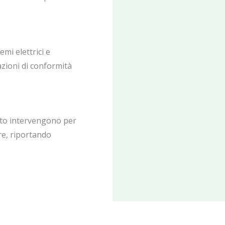
temi elettrici e
azioni di conformità
rto intervengono per
ure, riportando