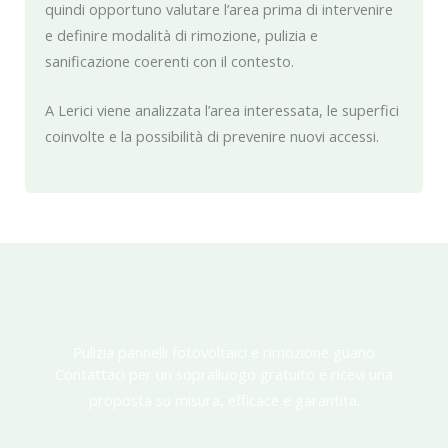
quindi opportuno valutare l’area prima di intervenire
e definire modalità di rimozione, pulizia e
sanificazione coerenti con il contesto.
A Lerici viene analizzata l’area interessata, le superfici
coinvolte e la possibilità di prevenire nuovi accessi.
Pulizia pannelli fotovoltaici e rimozione guano
Contattaci per un sopralluogo gratuito e ricevi una
proposta su misura, efficace e garantita.