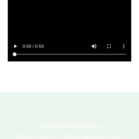
Hai subìto un incendio a Lerici?
Diffida dai “tuttofare”: affidati all’esperienza di Diseko