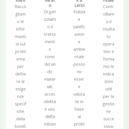
inare
Mirat
e a
Finale
o
Lerici
Racco
Contr
Organ
Pulizia
gliam
olliam
izziam
e
o le
o il
o il
sanific
infor
risulta
tratta
azion
mazio
to
ment
e
ni sul
opera
o
ambie
probl
tivo e
consi
ntale
ema
fornia
deran
posso
per
mo le
do
no
defini
indica
mater
esser
re le
zioni
iali,
e
esige
utili
acces
valuta
nze
per la
sibilità
te in
specif
gestio
e uso
base
iche
ne
dell’a
al
della
succe
mbien
probl
bonifi
ssiva.