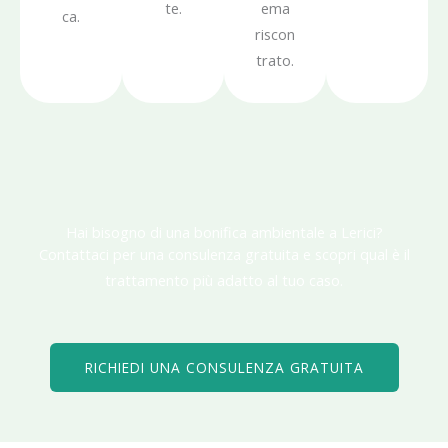
te.
ema
ca.
riscon
trato.
Hai bisogno di una bonifica ambientale a Lerici?
Contattaci per una consulenza gratuita e scopri qual è il
trattamento più adatto al tuo caso.
RICHIEDI UNA CONSULENZA GRATUITA