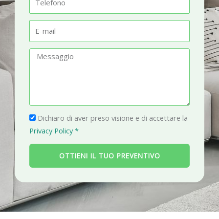
t
e
à
l
E
e
-
f
m
M
o
a
e
n
i
s
o
l
s
a
P
g
Dichiaro di aver preso visione e di accettare la
r
g
Privacy Policy *
i
i
v
o
OTTIENI IL TUO PREVENTIVO
a
c
y