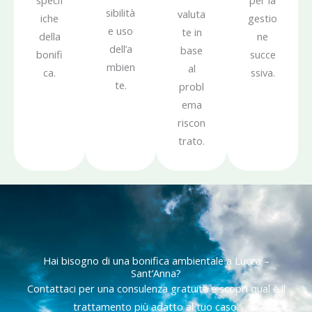
specif
per la
sibilità
valuta
iche
gestio
e uso
te in
della
ne
dell’a
base
bonifi
succe
mbien
al
ca.
ssiva.
te.
probl
ema
riscon
trato.
Hai bisogno di una bonifica ambientale a Lucca –
Sant’Anna?
Contattaci per una consulenza gratuita e scopri qual è il
trattamento più adatto al tuo caso.