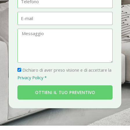
t
e
à
l
E
e
-
f
m
M
o
a
e
n
i
s
o
l
s
a
P
g
Dichiaro di aver preso visione e di accettare la
r
g
Privacy Policy *
i
i
v
o
OTTIENI IL TUO PREVENTIVO
a
c
y