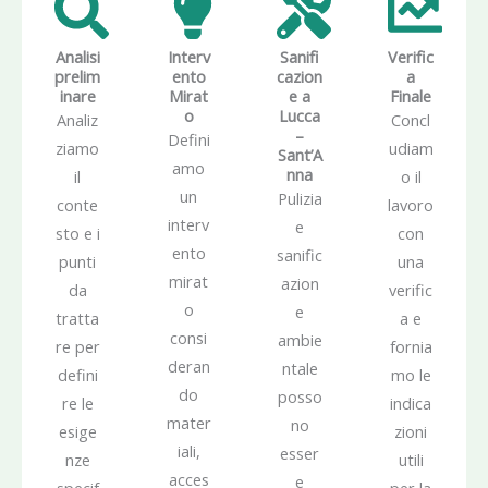
Analisi
Interv
Sanifi
Verific
prelim
ento
cazion
a
inare
Mirat
e a
Finale
o
Lucca
Analiz
Concl
–
Defini
ziamo
udiam
Sant’A
amo
nna
il
o il
un
Pulizia
conte
lavoro
interv
e
sto e i
con
ento
sanific
punti
una
mirat
azion
da
verific
o
e
tratta
a e
consi
ambie
re per
fornia
deran
ntale
defini
mo le
do
posso
re le
indica
mater
no
esige
zioni
iali,
esser
nze
utili
acces
e