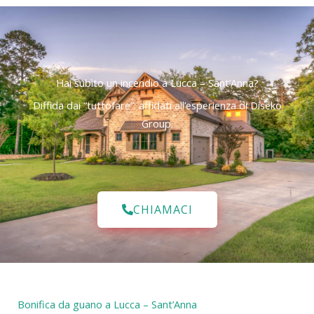
Hai subìto un incendio a Lucca – Sant’Anna?
Diffida dai “tuttofare”: affidati all’esperienza di Diseko
Group.
CHIAMACI
Bonifica da guano a Lucca – Sant’Anna