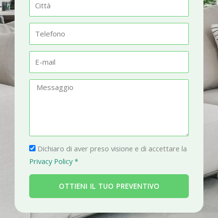
C
e
i
t
T
t
e
à
l
E
e
-
f
m
M
o
a
e
n
i
s
o
l
s
a
P
g
Dichiaro di aver preso visione e di accettare la
r
g
Privacy Policy *
i
i
v
o
OTTIENI IL TUO PREVENTIVO
a
c