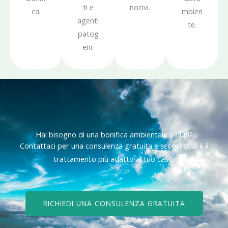
ti e
nocivi.
ca.
mbien
agenti
te.
patog
eni.
Hai bisogno di una bonifica ambientale a Luni?
Contattaci per una consulenza gratuita e scopri qual è il
trattamento più adatto al tuo caso.
RICHIEDI UNA CONSULENZA GRATUITA