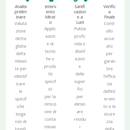
Analisi
Interv
Sanifi
Verific
prelim
ento
cazion
a
inare
Mirat
e a
Finale
o
Luni
Valuta
Contr
Applic
Pulizia
zione
ollo
azion
profo
detta
accur
e di
nda e
gliata
ato
tecnic
disinf
dell’a
per
he e
ezion
mbien
garan
prodo
e
te per
tire
tti
delle
identif
l’effica
specif
super
icare
cia
ici
fici
le
dell’int
per la
per
specif
erven
rimozi
elimin
iche
to e la
one di
are
esige
sicure
conta
residu
nze di
zza
minan
i
bonifi
dell’a