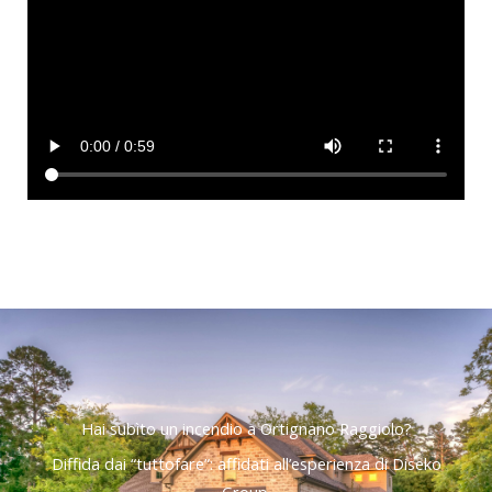
Hai subìto un incendio a Ortignano Raggiolo?
Diffida dai “tuttofare”: affidati all’esperienza di Diseko