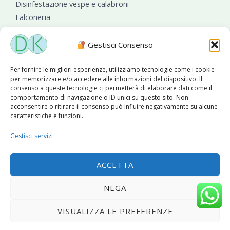
Disinfestazione vespe e calabroni
Falconeria
Sanificazioni ambientali
Gestisci Consenso
Per fornire le migliori esperienze, utilizziamo tecnologie come i cookie
per memorizzare e/o accedere alle informazioni del dispositivo. Il
consenso a queste tecnologie ci permetterà di elaborare dati come il
comportamento di navigazione o ID unici su questo sito. Non
acconsentire o ritirare il consenso può influire negativamente su alcune
caratteristiche e funzioni.
Diseko Group
è sponsor del PISA S.C.
Gestisci servizi
ACCETTA
Copyright © 2026 Diseko Group Srls |
Sitemap
|Sito web
NEGA
sviluppato da
WebSolutionPro
VISUALIZZA LE PREFERENZE
Privacy Policy
|
Cookie Policy