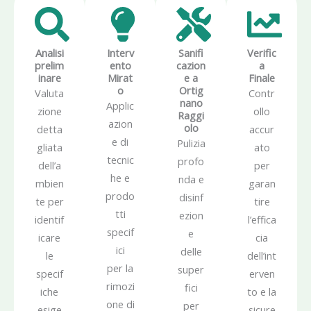
Analisi
Interv
Sanifi
Verific
prelim
ento
cazion
a
inare
Mirat
e a
Finale
o
Ortig
Valuta
Contr
nano
Applic
zione
ollo
Raggi
azion
olo
detta
accur
e di
Pulizia
gliata
ato
tecnic
profo
dell’a
per
he e
nda e
mbien
garan
prodo
disinf
te per
tire
tti
ezion
identif
l’effica
specif
e
icare
cia
ici
delle
le
dell’int
per la
super
specif
erven
rimozi
fici
iche
to e la
one di
per
esige
sicure