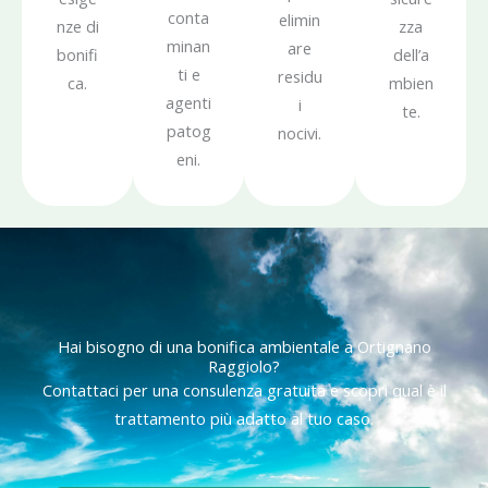
conta
elimin
nze di
zza
minan
are
bonifi
dell’a
ti e
residu
ca.
mbien
agenti
i
te.
patog
nocivi.
eni.
Hai bisogno di una bonifica ambientale a Ortignano
Raggiolo?
Contattaci per una consulenza gratuita e scopri qual è il
trattamento più adatto al tuo caso.