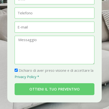
e
i
t
T
t
e
à
l
E
e
-
f
m
M
o
a
e
n
i
s
o
l
s
a
P
g
Dichiaro di aver preso visione e di accettare la
r
g
Privacy Policy *
i
i
v
o
OTTIENI IL TUO PREVENTIVO
a
c
y