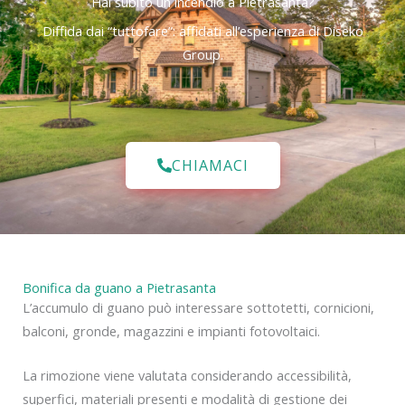
Hai subìto un incendio a Pietrasanta?
Diffida dai “tuttofare”: affidati all’esperienza di Diseko
Group.
CHIAMACI
Bonifica da guano a Pietrasanta
L’accumulo di guano può interessare sottotetti, cornicioni,
balconi, gronde, magazzini e impianti fotovoltaici.
La rimozione viene valutata considerando accessibilità,
superfici, materiali presenti e modalità di gestione dei