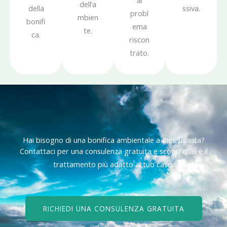
al
dell’a
della
ssiva.
probl
mbien
bonifi
ema
te.
ca.
riscon
trato.
Hai bisogno di una bonifica ambientale a Pietrasanta?
Contattaci per una consulenza gratuita e scopri qual è il
trattamento più adatto al tuo caso.
RICHIEDI UNA CONSULENZA GRATUITA