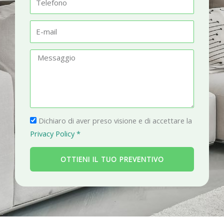
t
e
à
l
E
e
-
f
m
M
o
a
e
n
i
s
o
l
s
a
P
g
Dichiaro di aver preso visione e di accettare la
r
g
Privacy Policy *
i
i
v
o
OTTIENI IL TUO PREVENTIVO
a
c
y