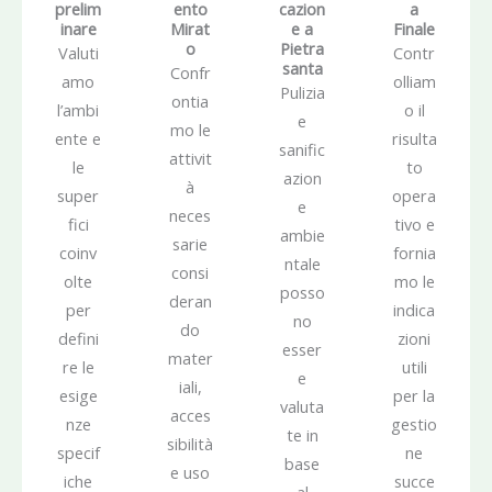
prelim
ento
cazion
a
inare
Mirat
e a
Finale
o
Pietra
Valuti
Contr
santa
Confr
amo
olliam
Pulizia
ontia
l’ambi
o il
e
mo le
ente e
risulta
sanific
attivit
le
to
azion
à
super
opera
e
neces
fici
tivo e
ambie
sarie
coinv
fornia
ntale
consi
olte
mo le
posso
deran
per
indica
no
do
defini
zioni
esser
mater
re le
utili
e
iali,
esige
per la
valuta
acces
nze
gestio
te in
sibilità
specif
ne
base
e uso
iche
succe