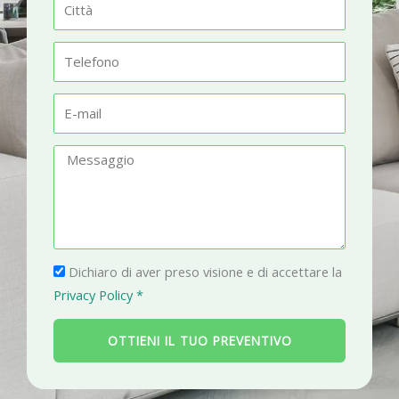
C
e
i
t
T
t
e
à
l
E
e
-
f
m
M
o
a
e
n
i
s
o
l
s
a
P
g
Dichiaro di aver preso visione e di accettare la
r
g
Privacy Policy *
i
i
v
o
OTTIENI IL TUO PREVENTIVO
a
c