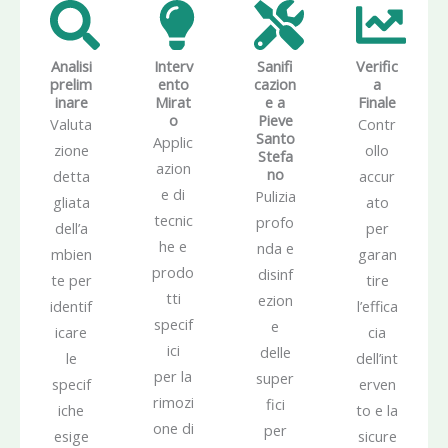
Analisi
Interv
Sanifi
Verific
prelim
ento
cazion
a
inare
Mirat
e a
Finale
o
Pieve
Valuta
Contr
Santo
Applic
zione
ollo
Stefa
azion
no
detta
accur
e di
Pulizia
gliata
ato
tecnic
profo
dell’a
per
he e
nda e
mbien
garan
prodo
disinf
te per
tire
tti
ezion
identif
l’effica
specif
e
icare
cia
ici
delle
le
dell’int
per la
super
specif
erven
rimozi
fici
iche
to e la
one di
per
esige
sicure