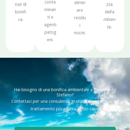
conta
elimin
nze di
zza
minan
are
bonifi
dell’a
ti e
residu
ca.
mbien
agenti
i
te.
patog
nocivi.
eni.
Hai bisogno di una bonifica ambientale a Pieve Santo
Stefano?
Contattaci per una consulenza gratuita e scopri qual è il
trattamento più adatto al tuo caso.