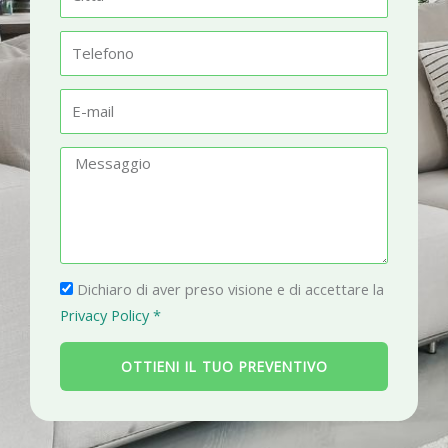
e
i
t
T
t
e
à
l
E
e
-
f
m
M
o
a
e
n
i
s
o
l
s
a
P
g
Dichiaro di aver preso visione e di accettare la
r
g
Privacy Policy *
i
i
v
o
OTTIENI IL TUO PREVENTIVO
a
c
y