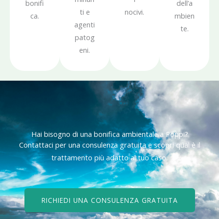
bonifi
dell’a
ti e
nocivi.
ca.
mbien
agenti
te.
patog
eni.
Hai bisogno di una bonifica ambientale a Poppi?
Contattaci per una consulenza gratuita e scopri qual è il
trattamento più adatto al tuo caso.
RICHIEDI UNA CONSULENZA GRATUITA