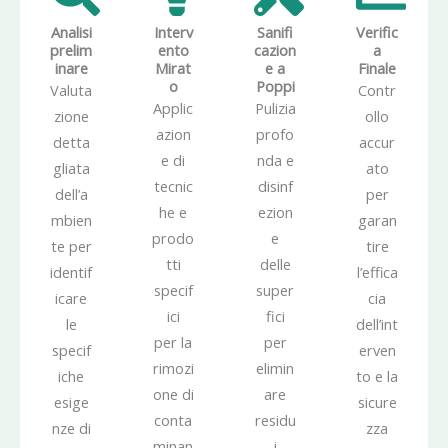
Analisi
Interv
Sanifi
Verific
prelim
ento
cazion
a
inare
Mirat
e a
Finale
o
Poppi
Valuta
Contr
Applic
Pulizia
zione
ollo
azion
profo
detta
accur
e di
nda e
gliata
ato
tecnic
disinf
dell’a
per
he e
ezion
mbien
garan
prodo
e
te per
tire
tti
delle
identif
l’effica
specif
super
icare
cia
ici
fici
le
dell’int
per la
per
specif
erven
rimozi
elimin
iche
to e la
one di
are
esige
sicure
conta
residu
nze di
zza
minan
i