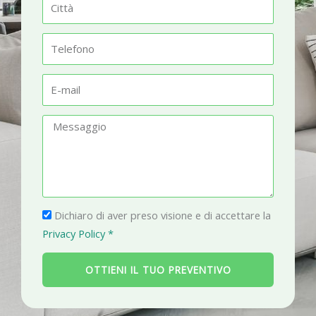
C
e
i
t
T
t
e
à
l
E
e
-
f
m
M
o
a
e
n
i
s
o
l
s
a
P
g
Dichiaro di aver preso visione e di accettare la
r
g
Privacy Policy *
i
i
v
o
OTTIENI IL TUO PREVENTIVO
a
c