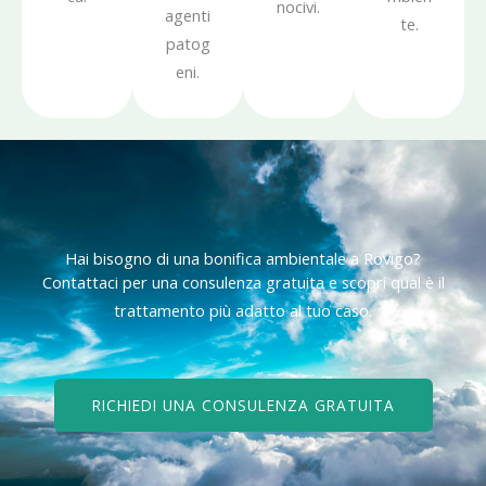
nocivi.
agenti
te.
patog
eni.
Hai bisogno di una bonifica ambientale a Rovigo?
Contattaci per una consulenza gratuita e scopri qual è il
trattamento più adatto al tuo caso.
RICHIEDI UNA CONSULENZA GRATUITA