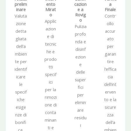
prelim
ento
cazion
a
inare
Mirat
e a
Finale
o
Rovig
Valuta
Contr
o
Applic
zione
ollo
Pulizia
azion
detta
accur
profo
e di
gliata
ato
nda e
tecnic
dell’a
per
disinf
he e
mbien
garan
ezion
prodo
te per
tire
e
tti
identif
l’effica
delle
specif
icare
cia
super
ici
le
dell’int
fici
per la
specif
erven
per
rimozi
iche
to e la
elimin
one di
esige
sicure
are
conta
nze di
zza
residu
minan
bonifi
dell’a
i
ti e
ca.
mbien