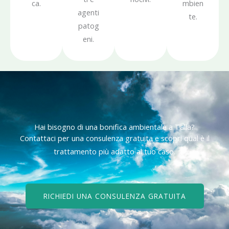
ca.
mbien
agenti
te.
patog
eni.
Hai bisogno di una bonifica ambientale a Talla?
Contattaci per una consulenza gratuita e scopri qual è il
trattamento più adatto al tuo caso.
RICHIEDI UNA CONSULENZA GRATUITA