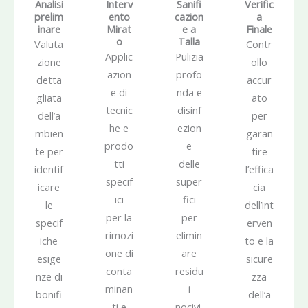
Analisi
Interv
Sanifi
Verific
prelim
ento
cazion
a
inare
Mirat
e a
Finale
o
Talla
Valuta
Contr
Applic
Pulizia
zione
ollo
azion
profo
detta
accur
e di
nda e
gliata
ato
tecnic
disinf
dell’a
per
he e
ezion
mbien
garan
prodo
e
te per
tire
tti
delle
identif
l’effica
specif
super
icare
cia
ici
fici
le
dell’int
per la
per
specif
erven
rimozi
elimin
iche
to e la
one di
are
esige
sicure
conta
residu
nze di
zza
minan
i
bonifi
dell’a
ti e
nocivi.