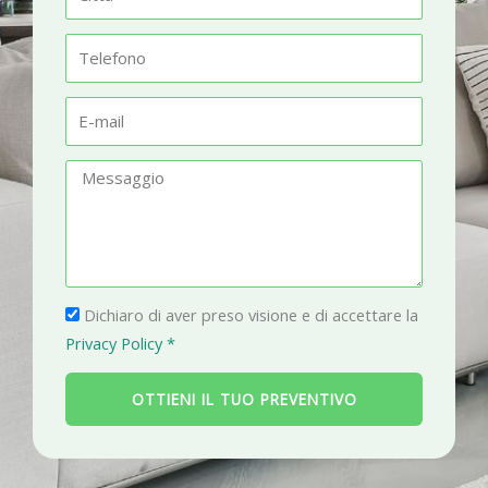
e
i
t
T
t
e
à
l
E
e
-
f
m
M
o
a
e
n
i
s
o
l
s
a
P
g
Dichiaro di aver preso visione e di accettare la
r
g
Privacy Policy *
i
i
v
o
OTTIENI IL TUO PREVENTIVO
a
c
y