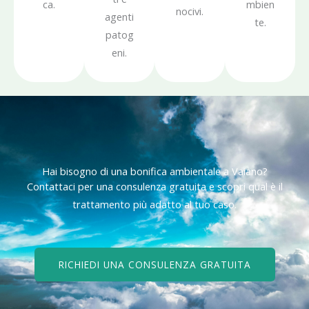
ca.
mbien
nocivi.
agenti
te.
patog
eni.
Hai bisogno di una bonifica ambientale a Vaiano?
Contattaci per una consulenza gratuita e scopri qual è il
trattamento più adatto al tuo caso.
RICHIEDI UNA CONSULENZA GRATUITA