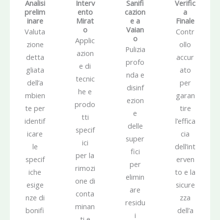
Analisi
Interv
Sanifi
Verific
prelim
ento
cazion
a
inare
Mirat
e a
Finale
o
Vaian
Valuta
Contr
o
Applic
zione
ollo
Pulizia
azion
detta
accur
profo
e di
gliata
ato
nda e
tecnic
dell’a
per
disinf
he e
mbien
garan
ezion
prodo
te per
tire
e
tti
identif
l’effica
delle
specif
icare
cia
super
ici
le
dell’int
fici
per la
specif
erven
per
rimozi
iche
to e la
elimin
one di
esige
sicure
are
conta
nze di
zza
residu
minan
bonifi
dell’a
i
ti e