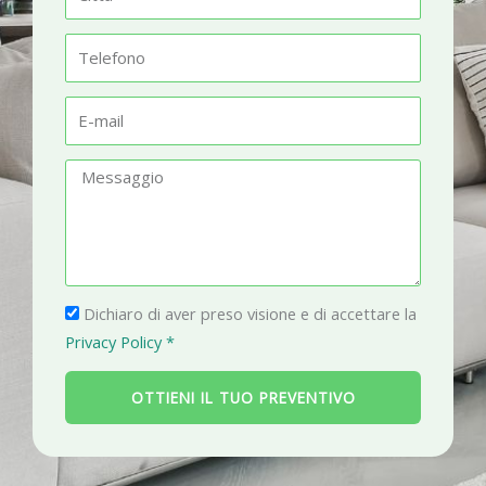
e
i
t
T
t
e
à
l
E
e
-
f
m
M
o
a
e
n
i
s
o
l
s
a
P
g
Dichiaro di aver preso visione e di accettare la
r
g
Privacy Policy *
i
i
v
o
OTTIENI IL TUO PREVENTIVO
a
c
y