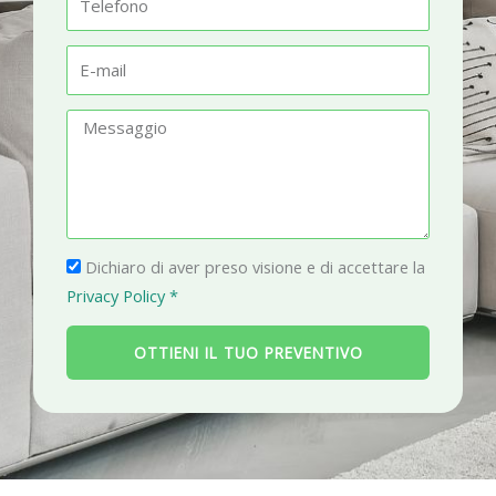
t
e
à
l
E
e
-
f
m
M
o
a
e
n
i
s
o
l
s
a
P
g
Dichiaro di aver preso visione e di accettare la
r
g
Privacy Policy *
i
i
v
o
OTTIENI IL TUO PREVENTIVO
a
c
y