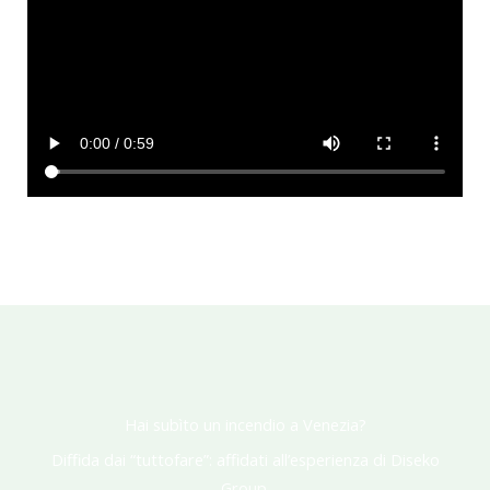
Hai subìto un incendio a Venezia?
Diffida dai “tuttofare”: affidati all’esperienza di Diseko
Group.