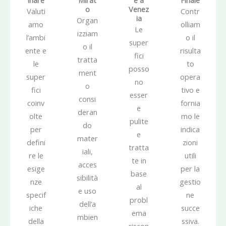
inare
Mirat
e a
Finale
o
Venez
Valuti
Contr
ia
Organ
amo
olliam
Le
izziam
l’ambi
o il
super
o il
ente e
risulta
fici
tratta
le
to
posso
ment
super
opera
no
o
fici
tivo e
esser
consi
coinv
fornia
e
deran
olte
mo le
pulite
do
per
indica
e
mater
defini
zioni
tratta
iali,
re le
utili
te in
acces
esige
per la
base
sibilità
nze
gestio
al
e uso
specif
ne
probl
dell’a
iche
succe
ema
mbien
della
ssiva.