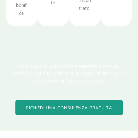
riscon
te.
bonifi
trato.
ca.
Hai bisogno di una bonifica ambientale a Venezia?
Contattaci per una consulenza gratuita e scopri qual è il
trattamento più adatto al tuo caso.
RICHIEDI UNA CONSULENZA GRATUITA