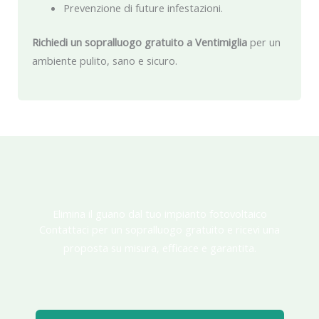
Prevenzione di future infestazioni.
Richiedi un sopralluogo gratuito a Ventimiglia
per un
ambiente pulito, sano e sicuro.
Elimina il guano dal tuo impianto fotovoltaico
Contattaci per un sopralluogo gratuito e ricevi una
proposta su misura, efficace e garantita.