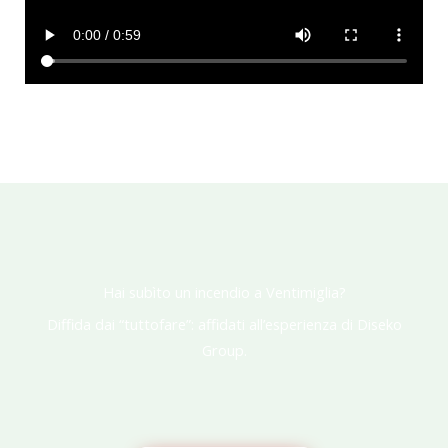
Hai subìto un incendio a Ventimiglia?
Diffida dai “tuttofare”: affidati all’esperienza di Diseko
Group.