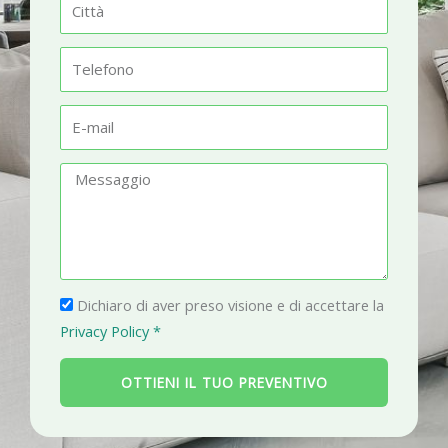
C
e
i
t
T
t
e
à
l
E
e
-
f
m
M
o
a
e
n
i
s
o
l
s
a
P
g
Dichiaro di aver preso visione e di accettare la
r
g
Privacy Policy *
i
i
v
o
OTTIENI IL TUO PREVENTIVO
a
c