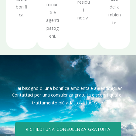
residu
minan
bonifi
dell’a
i
ti e
ca.
mbien
nocivi.
agenti
te.
patog
eni.
Hai bisogno di una bonifica ambientale a Ventimiglia?
Contattaci per una consulenza gratuita e scopri qual è il
trattamento più adatto al tuo caso.
RICHIEDI UNA CONSULENZA GRATUITA