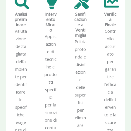
Analisi
Interv
Sanifi
Verific
prelim
ento
cazion
a
inare
Mirat
e a
Finale
o
Venti
Valuta
Contr
miglia
Applic
zione
ollo
Pulizia
azion
detta
accur
profo
e di
gliata
ato
nda e
tecnic
dell’a
per
disinf
he e
mbien
garan
ezion
prodo
te per
tire
e
tti
identif
l’effica
delle
specif
icare
cia
super
ici
le
dell’int
fici
per la
specif
erven
per
rimozi
iche
to e la
elimin
one di
esige
sicure
are
conta
nze di
zza