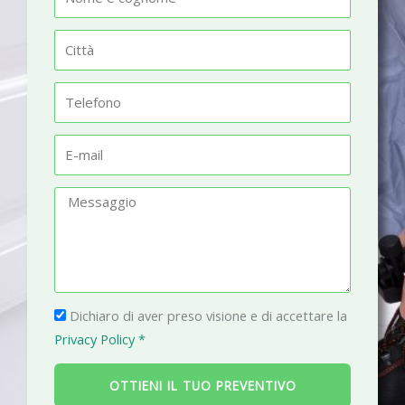
o
m
C
e
i
t
T
t
e
à
l
E
e
-
f
m
M
o
a
e
n
i
s
o
l
s
a
P
g
Dichiaro di aver preso visione e di accettare la
r
g
Privacy Policy *
i
i
v
o
OTTIENI IL TUO PREVENTIVO