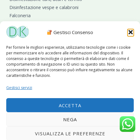
Disinfestazione vespe e calabroni
Falconeria
Sanificazioni ambientali
Gestisci Consenso
Per fornire le migliori esperienze, utilizziamo tecnologie come i cookie
per memorizzare e/o accedere alle informazioni del dispositivo. Il
consenso a queste tecnologie ci permetterà di elaborare dati come il
comportamento di navigazione o ID unici su questo sito. Non
acconsentire o ritirare il consenso può influire negativamente su alcune
caratteristiche e funzioni.
Diseko Group
è sponsor del PISA S.C.
Gestisci servizi
ACCETTA
Copyright © 2026 Diseko Group Srls |
Sitemap
|Sito web
NEGA
sviluppato da
WebSolutionPro
VISUALIZZA LE PREFERENZE
Privacy Policy
|
Cookie Policy