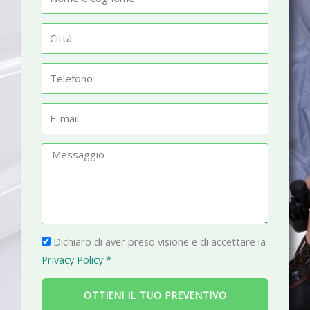
o
m
C
e
i
t
T
t
e
à
l
E
e
-
f
m
M
o
a
e
n
i
s
o
l
s
a
P
g
Dichiaro di aver preso visione e di accettare la
r
g
Privacy Policy *
i
i
v
o
OTTIENI IL TUO PREVENTIVO