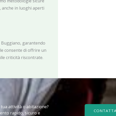
ziamo metodologie sicure
, anche in luoghi aperti
a Buggiano, garantendo
e consente di offrire un
e criticità riscontrate.
a tua attività o abitazione?
CONTATTA
ento rapido, sicuro e