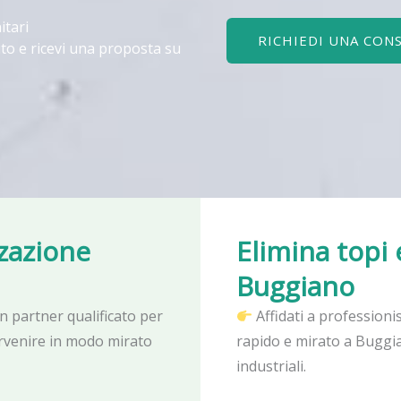
itari
RICHIEDI UNA CON
to e ricevi una proposta su
zzazione
Elimina topi 
Buggiano
un partner qualificato per
Affidati a professioni
ervenire in modo mirato
rapido e mirato a Buggia
industriali.