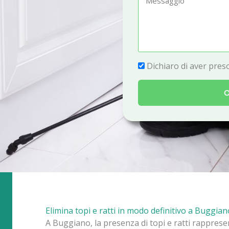
e
e
f
s
o
s
n
a
P
Dichiaro di aver preso
o
g
r
g
O
i
i
v
o
a
c
y
Elimina topi e ratti in modo definitivo a Buggian
A Buggiano, la presenza di topi e ratti rappres