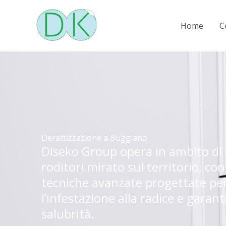
Vai
al
Home
C
contenuto
Derattizzazione a Buggiano
Diseko Group opera in ambito di 
roditori mirato sul territorio, con
tecniche avanzate progettate per
l’infestazione alla radice e garant
salubrità.