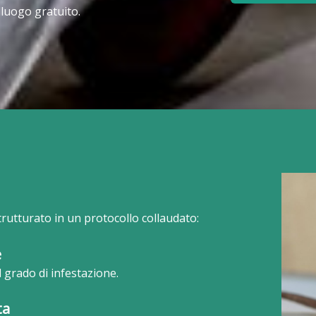
lluogo gratuito.
trutturato in un protocollo collaudato:
e
l grado di infestazione.
ta