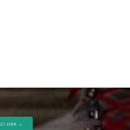
CI ORA →