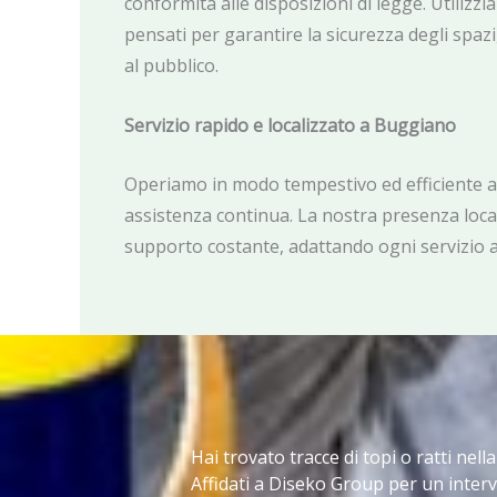
conformità alle disposizioni di legge. Utiliz
pensati per garantire la sicurezza degli spazi
al pubblico.
Servizio rapido e localizzato a Buggiano
Operiamo in modo tempestivo ed efficiente 
assistenza continua. La nostra presenza local
supporto costante, adattando ogni servizio all
Hai trovato tracce di topi o ratti nell
Affidati a Diseko Group per un interv