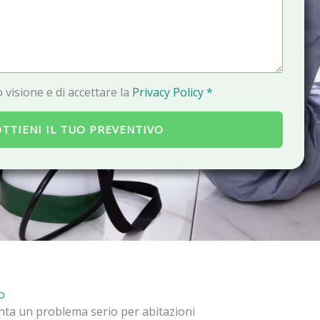
a
i
l
 visione e di accettare la
Privacy Policy *
TTIENI IL TUO PREVENTIVO
o
enta un problema serio per abitazioni