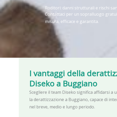
Roditori: danni strutturali e rischi san
Contattaci per un sopralluogo gratui
misura, efficace e garantita.
I vantaggi della deratti
Diseko
a Buggiano
Scegliere il team Diseko significa affidarsi a 
la derattizzazione a Buggiano, capace di int
nel breve, medio e lungo periodo.