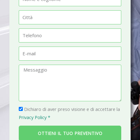
o
m
C
e
i
t
T
t
e
à
l
E
e
-
f
m
M
o
a
e
n
i
s
o
l
s
a
P
g
Dichiaro di aver preso visione e di accettare la
r
g
Privacy Policy *
i
i
v
o
OTTIENI IL TUO PREVENTIVO