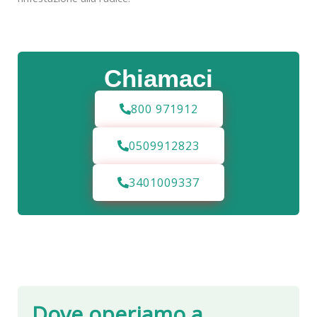
Chiamaci
800 971912
0509912823
3401009337
Dove operiamo a