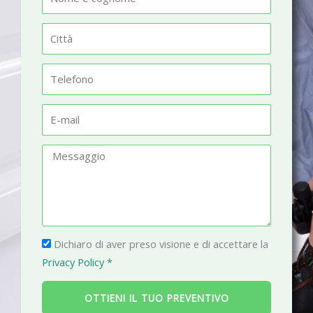
o
m
C
e
i
t
T
t
e
à
l
E
e
-
f
m
M
o
a
e
n
i
s
o
l
s
a
P
g
Dichiaro di aver preso visione e di accettare la
r
g
Privacy Policy *
i
i
v
o
OTTIENI IL TUO PREVENTIVO