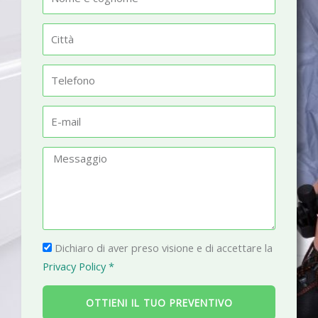
o
m
C
e
i
t
T
t
e
à
l
E
e
-
f
m
M
o
a
e
n
i
s
o
l
s
a
P
g
Dichiaro di aver preso visione e di accettare la
r
g
Privacy Policy *
i
i
v
o
OTTIENI IL TUO PREVENTIVO