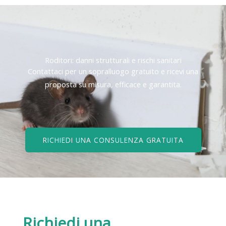
Roditori: danni strutturali e rischi sanitari
Contattaci per un sopralluogo gratuito e ricevi una
proposta su misura, efficace e garantita.
RICHIEDI UNA CONSULENZA GRATUITA
Richiedi una