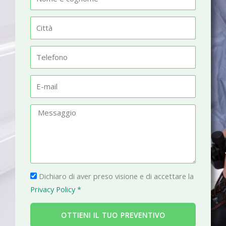
o
m
C
e
i
t
T
t
e
à
l
E
e
-
f
m
M
o
a
e
n
i
s
o
l
s
a
P
g
Dichiaro di aver preso visione e di accettare la
r
g
Privacy Policy *
i
i
v
o
OTTIENI IL TUO PREVENTIVO