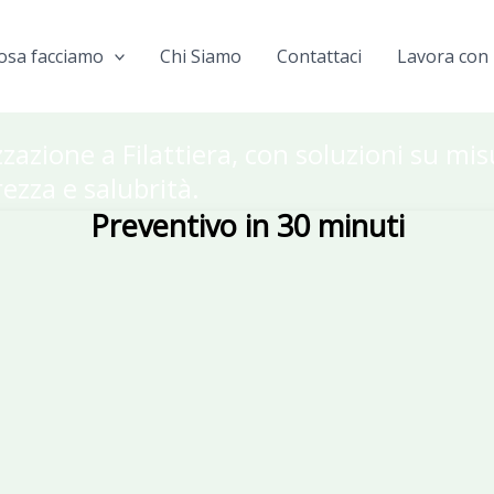
osa facciamo
Chi Siamo
Contattaci
Lavora con 
zazione a Filattiera, con soluzioni su mi
rezza e salubrità.
Preventivo in 30 minuti