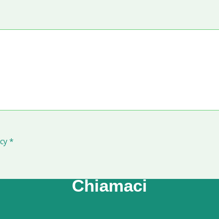
cy *
Chiamaci