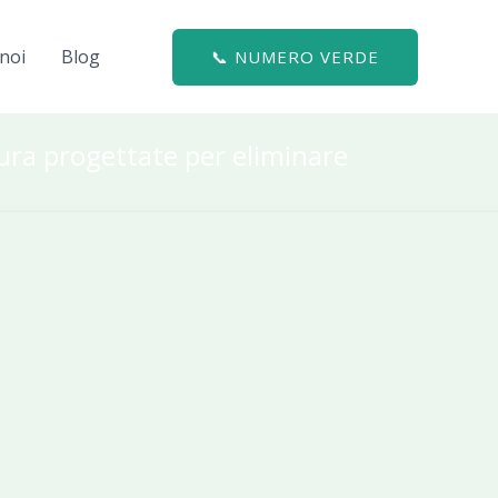
noi
Blog
📞 NUMERO VERDE
sura progettate per eliminare