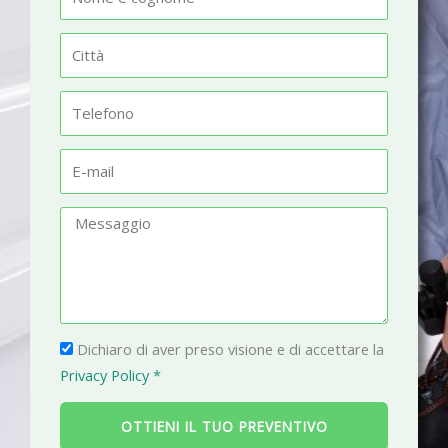
o
m
C
e
i
t
T
t
e
à
l
E
e
-
f
m
M
o
a
e
n
i
s
o
l
s
a
P
g
Dichiaro di aver preso visione e di accettare la
r
g
Privacy Policy *
i
i
v
o
OTTIENI IL TUO PREVENTIVO