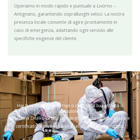
Operiamo in modo rapido e puntuale a Livorno –
Antignano, garantendo sopralluoghi veloci. La nostra
presenza locale consente di agire prontamente in
caso di emergenza, adattando ogni servizio alle
specifiche esigenze del cliente.
Hai trovato tracce di topi o ratti nella tua attività o
abitazione?
Affidati a Diseko Group per un intervento rapido, sicuro e
certificato. Il primo passo è un sopralluogo gratuito.