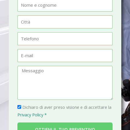
N
o
m
C
e
i
t
T
t
e
à
l
E
e
-
f
m
M
o
a
e
n
i
s
o
l
s
a
P
g
Dichiaro di aver preso visione e di accettare la
r
g
Privacy Policy *
i
i
v
o
OTTIENI IL TUO PREVENTIVO