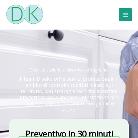
Vai
al
contenuto
Derattizzazione a Livorno – Antignano
Il team Diseko offre servizi professionali in
ambito di controllo roditori mirato sul
territorio, con strategie tecniche avanzate
progettate per eliminare l’infestazione alla
radice e ripristinare condizioni igieniche
sicure.
Preventivo in 30 minuti