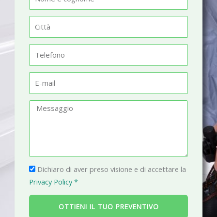
o
m
C
e
i
t
T
t
e
à
l
E
e
-
f
m
M
o
a
e
n
i
s
o
l
s
a
P
g
Dichiaro di aver preso visione e di accettare la
r
g
Privacy Policy *
i
i
v
o
OTTIENI IL TUO PREVENTIVO