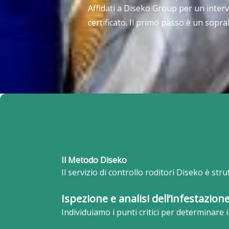
Affidati a Diseko Group per un interv
certificato. Il primo passo è un sopra
Il Metodo Diseko
Il servizio di controllo roditori Diseko è str
Ispezione e analisi dell’infestazion
Individuiamo i punti critici per determinare i