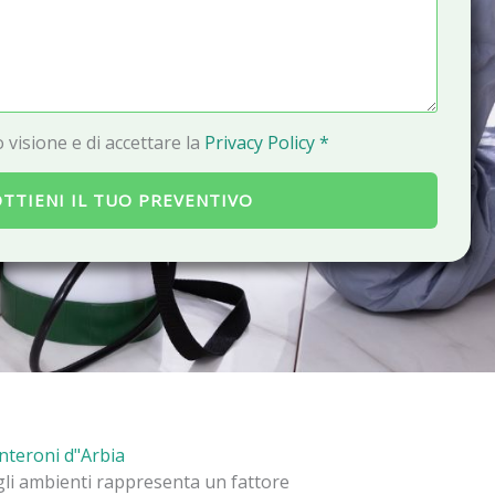
a
i
l
 visione e di accettare la
Privacy Policy *
TTIENI IL TUO PREVENTIVO
onteroni d"Arbia
gli ambienti rappresenta un fattore