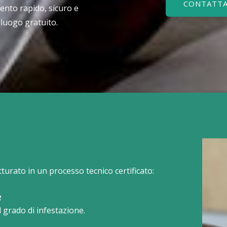
CONTATTA
ento rapido, sicuro e
lluogo gratuito.
utturato in un processo tecnico certificato:
e
l grado di infestazione.