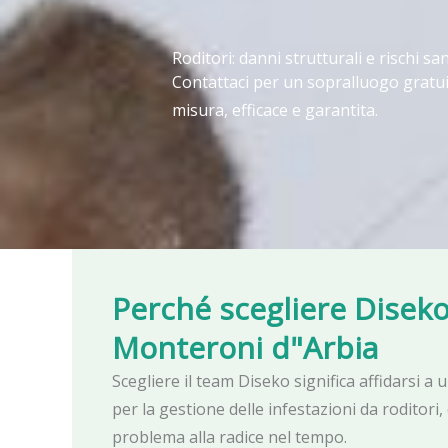
Roditori: danni strutturali e rischi san
Contattaci per un sopralluogo gratui
misura, efficace e garantita.
Perché scegliere Dise
Monteroni d"Arbia
Scegliere il team Diseko significa affidarsi a
per la gestione delle infestazioni da roditori, 
problema alla radice nel tempo.