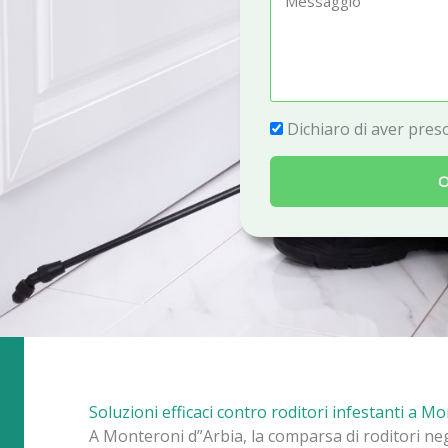
e
e
f
s
o
s
n
a
P
Dichiaro di aver preso
o
g
r
g
O
i
i
v
o
a
c
y
Soluzioni efficaci contro roditori infestanti a M
A Monteroni d”Arbia, la comparsa di roditori ne