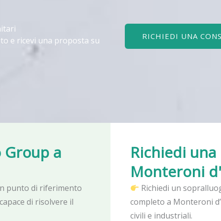
itari
RICHIEDI UNA CON
to e ricevi una proposta su
ko Group
a
Richiedi una
Monteroni d
 un punto di riferimento
Richiedi un sopralluo
capace di risolvere il
completo a Monteroni d”
civili e industriali.