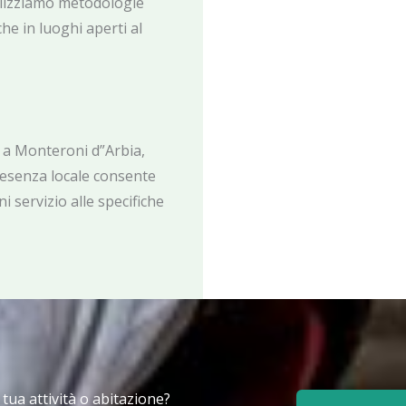
tilizziamo metodologie
he in luoghi aperti al
 a Monteroni d”Arbia,
resenza locale consente
i servizio alle specifiche
a tua attività o abitazione?