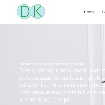
Vai
al
Home
C
contenuto
Derattizzazione a Monteroni d"Arbia
Diseko Group interviene in ambit
derattizzazione professionale loc
soluzioni su misura progettate per
problema in modo definitivo e pr
ambienti nel tempo.