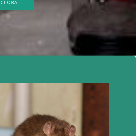
CI ORA →