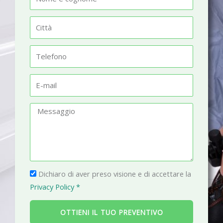
o
m
C
e
i
t
T
t
e
à
l
E
e
-
f
m
M
o
a
e
n
i
s
o
l
s
a
P
g
Dichiaro di aver preso visione e di accettare la
r
g
Privacy Policy *
i
i
v
o
OTTIENI IL TUO PREVENTIVO