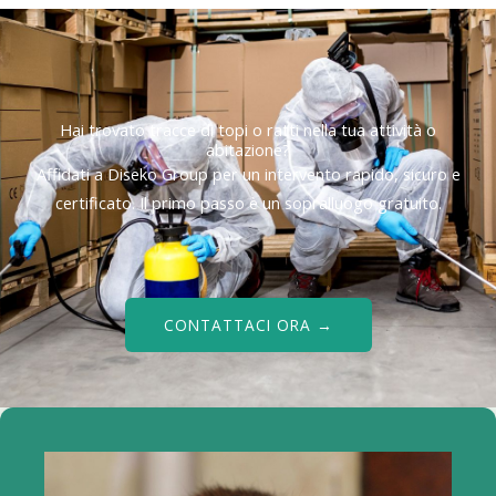
Hai trovato tracce di topi o ratti nella tua attività o
abitazione?
Affidati a Diseko Group per un intervento rapido, sicuro e
certificato. Il primo passo è un sopralluogo gratuito.
CONTATTACI ORA →