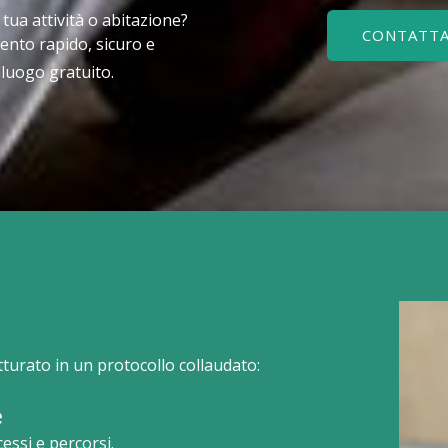
a tua attività o abitazione?
CONTATTA
ento rapido, sicuro e
lluogo gratuito.
utturato in un protocollo collaudato:
e
cessi e percorsi.