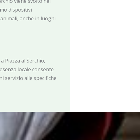
erchio viene svolto nel
amo dispositivi
animali, anche in luoghi
a Piazza al Serchio,
resenza locale consente
i servizio alle specifiche