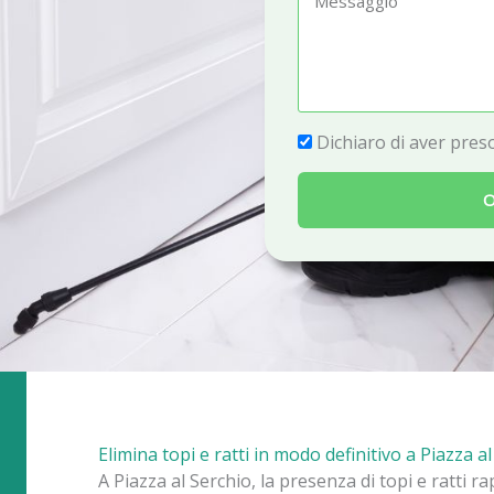
e
e
f
s
o
s
n
a
P
Dichiaro di aver preso
o
g
r
g
O
i
i
v
o
a
c
y
Elimina topi e ratti in modo definitivo a Piazza a
A Piazza al Serchio, la presenza di topi e ratti