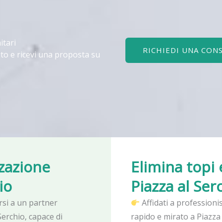
itari
RICHIEDI UNA CON
to e ricevi una proposta su
zzazione
Elimina topi 
io
Piazza al Ser
arsi a un partner
Affidati a professioni
Serchio, capace di
rapido e mirato a Piazza 