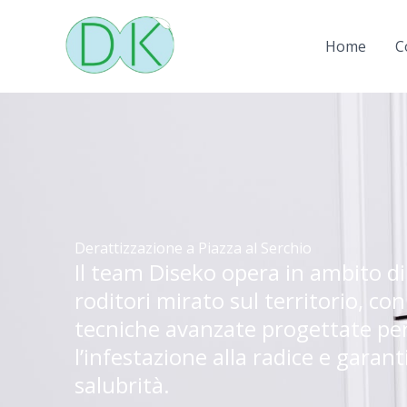
Vai
al
Home
C
contenuto
Derattizzazione a Piazza al Serchio
Il team Diseko opera in ambito di
roditori mirato sul territorio, con
tecniche avanzate progettate per
l’infestazione alla radice e garant
salubrità.