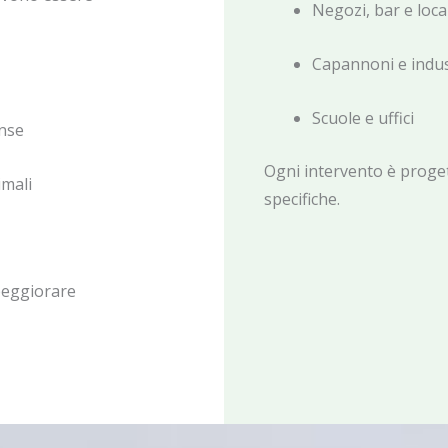
Negozi, bar e loca
Capannoni e indus
Scuole e uffici
ense
Ogni intervento è proget
imali
specifiche.
peggiorare