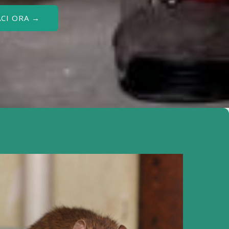
CI ORA →