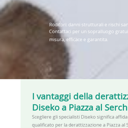
Roditori: danni strutturali e rischi san
Contattaci per un sopralluogo gratui
misura, efficace e garantita.
I vantaggi della deratti
Diseko
a Piazza al Serch
Scegliere gli specialisti Diseko significa affid
qualificato per la derattizzazione a Piazza al 