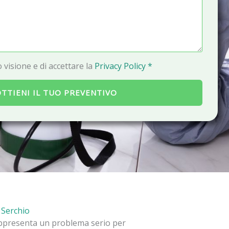
a
i
l
 visione e di accettare la
Privacy Policy *
TTIENI IL TUO PREVENTIVO
l Serchio
 rappresenta un problema serio per