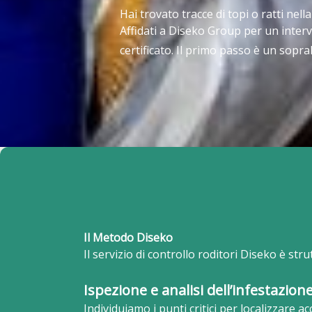
Hai trovato tracce di topi o ratti nell
Affidati a Diseko Group per un interv
certificato. Il primo passo è un sopra
Il Metodo Diseko
Il servizio di controllo roditori Diseko è str
Ispezione e analisi dell’infestazion
Individuiamo i punti critici per localizzare ac