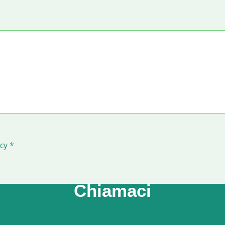
cy *
Chiamaci