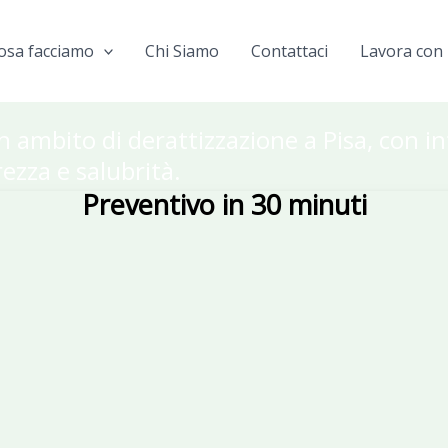
osa facciamo
Chi Siamo
Contattaci
Lavora con 
in ambito di derattizzazione a Pisa, con i
rezza e salubrità.
Preventivo in 30 minuti