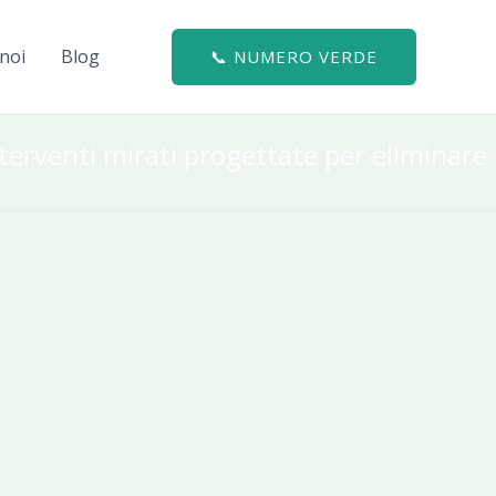
noi
Blog
📞 NUMERO VERDE
nterventi mirati progettate per eliminare