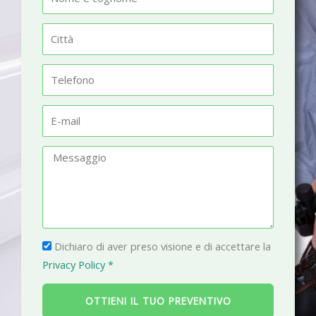
o
m
C
e
i
t
T
t
e
à
l
E
e
-
f
m
M
o
a
e
n
i
s
o
l
s
a
P
g
Dichiaro di aver preso visione e di accettare la
r
g
Privacy Policy *
i
i
v
o
OTTIENI IL TUO PREVENTIVO