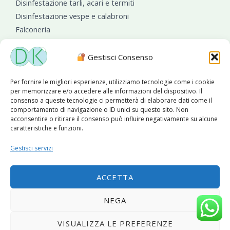
Disinfestazione tarli, acari e termiti
Disinfestazione vespe e calabroni
Falconeria
Sanificazioni ambientali
Gestisci Consenso
Per fornire le migliori esperienze, utilizziamo tecnologie come i cookie
per memorizzare e/o accedere alle informazioni del dispositivo. Il
consenso a queste tecnologie ci permetterà di elaborare dati come il
comportamento di navigazione o ID unici su questo sito. Non
acconsentire o ritirare il consenso può influire negativamente su alcune
caratteristiche e funzioni.
Diseko Group
è sponsor del PISA S.C.
Gestisci servizi
ACCETTA
Copyright © 2026 Diseko Group Srls |
Sitemap
|Sito web
NEGA
sviluppato da
WebSolutionPro
VISUALIZZA LE PREFERENZE
Privacy Policy
|
Cookie Policy