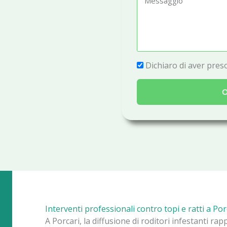
e
e
f
s
o
s
n
a
P
Dichiaro di aver preso
o
g
r
g
O
i
i
v
o
a
c
y
Interventi professionali contro topi e ratti a Por
A Porcari, la diffusione di roditori infestanti ra