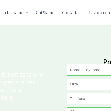
osa facciamo
Chi Siamo
Contattaci
Lavora con 
Pr
N
 derattizzazione
o
progettate per
m
C
nitivo e
e
i
t
icure.
T
t
e
à
l
M