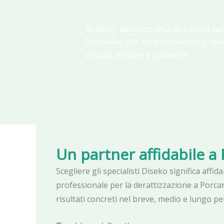
Roditori: danni strutturali e rischi san
Contattaci per un sopralluogo gratui
misura, efficace e garantita.
Un partner affidabile
a 
Scegliere gli specialisti Diseko significa affi
professionale per la derattizzazione a Porcar
risultati concreti nel breve, medio e lungo pe