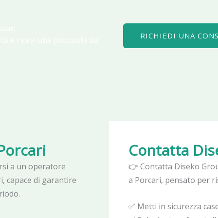
itari
RICHIEDI UNA CON
to e ricevi una proposta su
Porcari
Contatta Di
darsi a un operatore
👉 Contatta Diseko Grou
i, capace di garantire
a Porcari, pensato per ri
riodo.
✅ Metti in sicurezza case