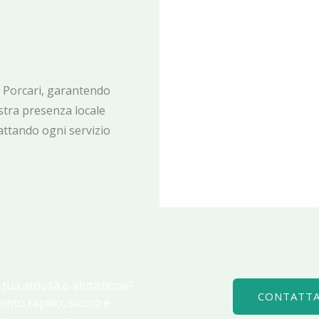
 Porcari, garantendo
stra presenza locale
attando ogni servizio
a tua attività o abitazione?
CONTATTA
ento rapido, sicuro e