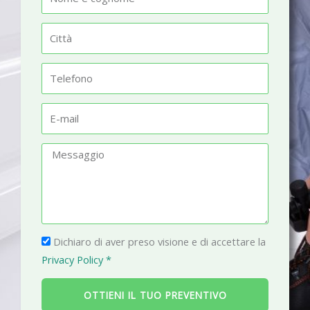
o
m
C
e
i
t
T
t
e
à
l
E
e
-
f
m
M
o
a
e
n
i
s
o
l
s
a
P
g
Dichiaro di aver preso visione e di accettare la
r
g
Privacy Policy *
i
i
v
o
OTTIENI IL TUO PREVENTIVO