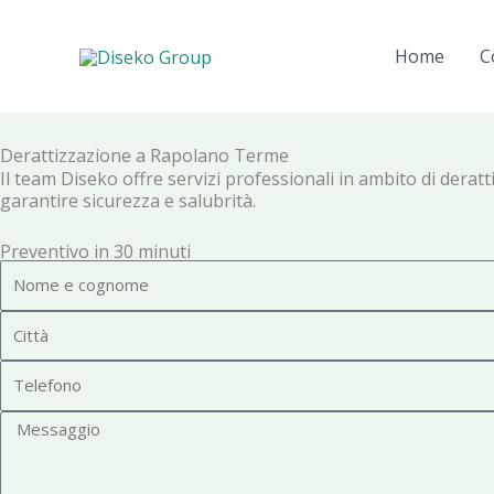
Vai
al
Home
C
contenuto
Derattizzazione a Rapolano Terme
Il team Diseko offre servizi professionali in ambito di derat
garantire sicurezza e salubrità.
Preventivo in 30 minuti
N
o
C
m
i
e
T
t
e
t
M
l
à
e
e
s