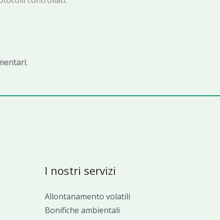
ocolli controllati.
imentari
.
I nostri servizi
Allontanamento volatili
Bonifiche ambientali