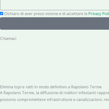
f
s
o
a
P
Dichiaro di aver preso visione e di accettare la
Privacy Poli
n
g
r
o
g
i
i
v
Chiamaci
o
a
c
y
Elimina topi e ratti in modo definitivo a Rapolano Terme
A Rapolano Terme, la diffusione di roditori infestanti rapprese
possono compromettere infrastrutture e canalizzazioni, rend