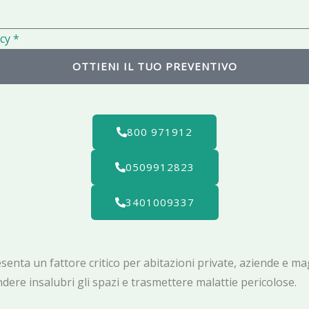
i
l
cy *
OTTIENI IL TUO PREVENTIVO
800 971912
0509912823
3401009337
nta un fattore critico per abitazioni private, aziende e magazzi
ere insalubri gli spazi e trasmettere malattie pericolose.