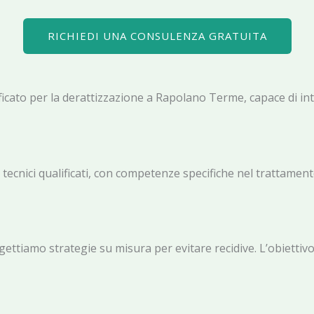
RICHIEDI UNA CONSULENZA GRATUITA
ificato per la derattizzazione a Rapolano Terme, capace di i
cnici qualificati, con competenze specifiche nel trattamento d
iamo strategie su misura per evitare recidive. L’obiettivo è 