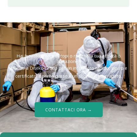
Hai trovato tracce di topi o ratti nella tua attività o
abitazione?
Affidati a Diseko Group per un intervento rapido, sicuro e
certificato. Il primo passo è un sopralluogo gratuito.
CONTATTACI ORA →