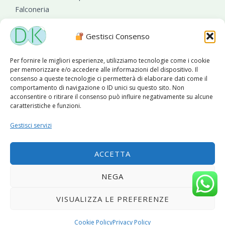
Falconeria
Sanificazioni ambientali
Gestisci Consenso
Per fornire le migliori esperienze, utilizziamo tecnologie come i cookie
per memorizzare e/o accedere alle informazioni del dispositivo. Il
consenso a queste tecnologie ci permetterà di elaborare dati come il
comportamento di navigazione o ID unici su questo sito. Non
acconsentire o ritirare il consenso può influire negativamente su alcune
caratteristiche e funzioni.
Diseko Group
è sponsor del PISA S.C.
Gestisci servizi
ACCETTA
Copyright © 2026 Diseko Group Srls |
Sitemap
|Sito web
NEGA
sviluppato da
WebSolutionPro
VISUALIZZA LE PREFERENZE
Privacy Policy
|
Cookie Policy
Cookie Policy
Privacy Policy