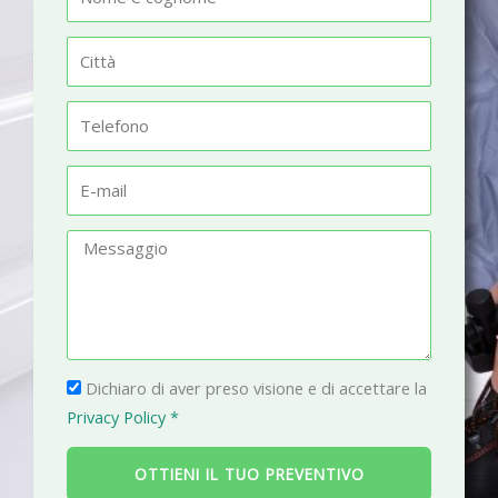
o
m
C
e
i
t
T
t
e
à
l
E
e
-
f
m
M
o
a
e
n
i
s
o
l
s
a
P
g
Dichiaro di aver preso visione e di accettare la
r
g
Privacy Policy *
i
i
v
o
OTTIENI IL TUO PREVENTIVO